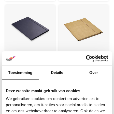
Elastomap A3 Zwart
Stijlvolle Elastomap
A3 kraft
Toestemming
Details
Over
Elastomap A3 gemaakt uit
Stijlvolle solide elastomap
stevig karton omplakt met
geschikt voor A3 formaat. De
zwart fijn linnen papier. De
buiten-, en binnenzijde is
€19,95
€24,95
map wordt gesloten door een
voorzien van stevig
(
€24,14
Incl. btw)
(
€30,19
Incl. btw)
zwart elastiek.
kraftpapier. Kernmateriaal is
Deze website maakt gebruik van cookies
stevig karton. De map wordt
gesloten door een stevig bruin
We gebruiken cookies om content en advertenties te
elastiek.
personaliseren, om functies voor social media te bieden
en om ons websiteverkeer te analyseren. Ook delen we