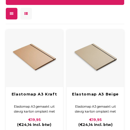
Elastomap A3 Kraft
Elastomap A3 Beige
Elastomap A3 gemaakt uit
Elastomap A3 gemaakt uit
stevig karton omplakt met
stevig karton omplakt met
Kraft papier. De map wordt
Beige fijn linnen papier. De
€19,95
€19,95
gesloten door een zwart
map wordt gesloten door een
(
€24,14
Incl. btw)
(
€24,14
Incl. btw)
elastiek.
zwart elastiek.