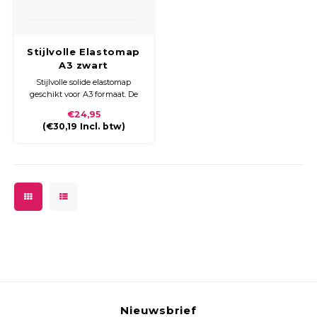
Stijlvolle Elastomap
A3 zwart
Stijlvolle solide elastomap
geschikt voor A3 formaat. De
buitenzijde is voorzien van
€24,95
zwart fijn linnen papier. De
(
€30,19
Incl. btw)
binnenzijde van zwart
houtvrij papier. Kernmateriaal
is stevig karton. De map wordt
gesloten door een stevig zwart
elastiek.
Nieuwsbrief