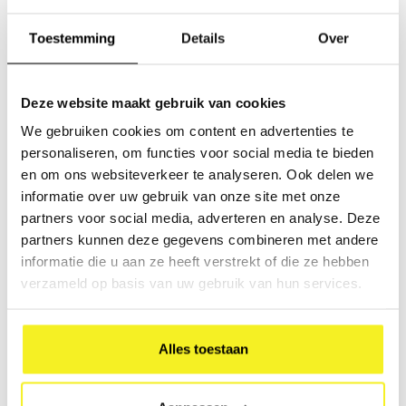
Gewicht stuk: 380 gram
Toestemming
Details
Over
Maat: H318 x B255 x D25 mm
Deze website maakt gebruik van cookies
We gebruiken cookies om content en advertenties te
personaliseren, om functies voor social media te bieden
en om ons websiteverkeer te analyseren. Ook delen we
Presentatiemap A4
Presentatiemap A4
informatie over uw gebruik van onze site met onze
Groen
Magenta
partners voor social media, adverteren en analyse. Deze
Presentatiemap gemaakt van
Presentatiemap gemaakt van
stevig karton omplakt met
stevig karton omplakt met
partners kunnen deze gegevens combineren met andere
gekleurd papier met een
gekleurd papier met een
informatie die u aan ze heeft verstrekt of die ze hebben
€6,44
€6,44
glossy laminaat. De map heeft
glossy laminaat. De map heeft
(
€7,79
Incl. btw)
(
€7,79
Incl. btw)
verzameld op basis van uw gebruik van hun services.
een ronde rug en sluit met
een ronde rug en sluit met
klittenband.
klittenband.
Alles toestaan