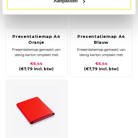
Aanpassen
Presentatiemap A4
Presentatiemap A4
Oranje
Blauw
Presentatiemap gemaakt van
Presentatiemap gemaakt van
stevig karton omplakt met
stevig karton omplakt met
gekleurd papier met een
gekleurd papier met een
€6,44
€6,44
glossy laminaat. De map heeft
glossy laminaat. De map heeft
(
€7,79
Incl. btw)
(
€7,79
Incl. btw)
een ronde rug en sluit met
een ronde rug en sluit met
klittenband.
klittenband.