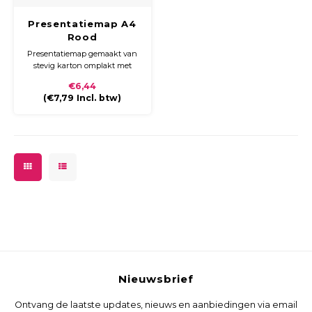
Presentatiemap A4
Rood
Presentatiemap gemaakt van
stevig karton omplakt met
gekleurd papier met een
€6,44
glossy laminaat. De map heeft
(
€7,79
Incl. btw)
een ronde rug en sluit met
klittenband.
Nieuwsbrief
Ontvang de laatste updates, nieuws en aanbiedingen via email