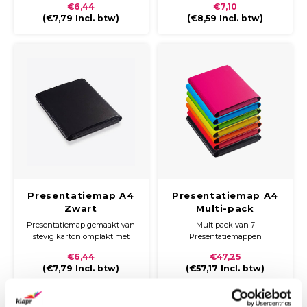
€6,44
€7,10
glossy laminaat. De map heeft
d.m.v. een klittenbandsluiting.
(
€7,79
Incl. btw)
(
€8,59
Incl. btw)
een ronde rug en sluit met
klittenband.
Presentatiemap A4
Presentatiemap A4
Zwart
Multi-pack
Presentatiemap gemaakt van
Multipack van 7
stevig karton omplakt met
Presentatiemappen
gekleurd papier met een
Multifunctioneel en ideaal voor
€6,44
€47,25
glossy laminaat. De map heeft
het opbergen van losbladige
(
€7,79
Incl. btw)
(
€57,17
Incl. btw)
een ronde rug en sluit met
documentatie en waardevolle
klittenband.
documenten zoals folders,
tijdschriften, brochures,
contracten en aktes