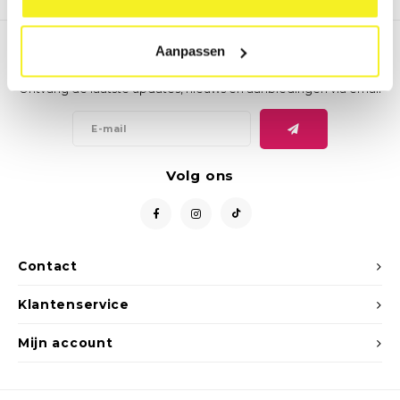
Aanpassen
Nieuwsbrief
Ontvang de laatste updates, nieuws en aanbiedingen via email
Volg ons
Contact
Klantenservice
Mijn account