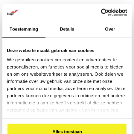
De genoemde verzendkosten worden per bestelling in
rekening gebracht en zijn incl. B.T.W. Tarieven buitenland op
aanvraag Retouren kunnen met de klantenservice besproken
Toestemming
Details
Over
worden en in overleg door DPD worden teruggenomen en
worden gecrediteerd.
Deze website maakt gebruik van cookies
Afhalen
We gebruiken cookies om content en advertenties te
U kunt uw bestelling ook afhalen bij ons magazijn. Dit kan
personaliseren, om functies voor social media te bieden
uitsluitend volgens afspraak en na betaling. Bij de bestelling
en om ons websiteverkeer te analyseren. Ook delen we
kunt u aangeven dat u de goederen wilt afhalen. U ontvangt
informatie over uw gebruik van onze site met onze
van ons een mail met de informatie wanneer de zending voor
partners voor social media, adverteren en analyse. Deze
afhalen gereed staat. U kan dan aangeven wanneer u de
partners kunnen deze gegevens combineren met andere
goederen af wilt halen.
informatie die u aan ze heeft verstrekt of die ze hebben
verzameld op basis van uw gebruik van hun services.
Alles toestaan