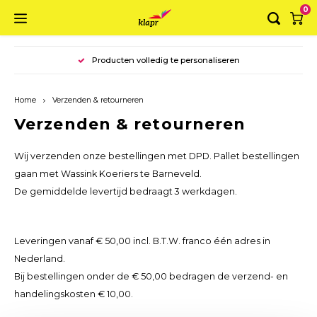
0
Hoofdmenu / ringbanden
Hoofdmenu / mappen
Hoofdmenu / koffers
Hoofdmenu / dozen
Hoofdmenu
Producten volledig te personaliseren
Ringbanden
Mappen
Koffers
Dozen
Taal
Home
Verzenden & retourneren
Luxe ringband A4
Elastomap A4
Opbergbox
Koffer A4
Verzenden & retourneren
Nederlands
Luxe Ringband A5
Elastomap A3
Opbergdoos
Koffer A3
Wij verzenden onze bestellingen met DPD. Pallet bestellingen
English
gaan met Wassink Koeriers te Barneveld.
Ringband A4 landscape
Envelopmap
Luxe opbergdoos
De gemiddelde levertijd bedraagt 3 werkdagen.
Combi Ringband
Presentatiemap
Leveringen vanaf € 50,00 incl. B.T.W. franco één adres in
Planner
Nederland.
Bij bestellingen onder de € 50,00 bedragen de verzend- en
handelingskosten € 10,00.