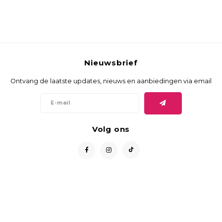
Nieuwsbrief
Ontvang de laatste updates, nieuws en aanbiedingen via email
Volg ons
Vergelijk producten
0
Contact
Klantenservice
Start vergelijking
Mijn account