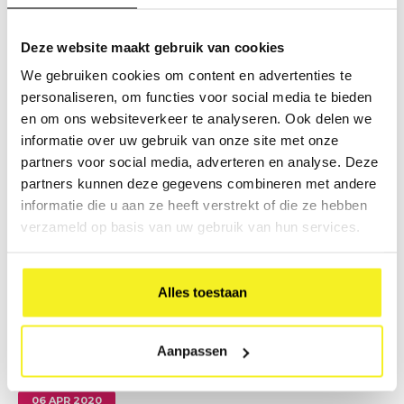
Deze website maakt gebruik van cookies
We gebruiken cookies om content en advertenties te
personaliseren, om functies voor social media te bieden
en om ons websiteverkeer te analyseren. Ook delen we
28 SEP 2020
informatie over uw gebruik van onze site met onze
Klapr van het Jaar 2020 #2
partners voor social media, adverteren en analyse. Deze
Lees meer
partners kunnen deze gegevens combineren met andere
informatie die u aan ze heeft verstrekt of die ze hebben
verzameld op basis van uw gebruik van hun services.
Alles toestaan
Aanpassen
06 APR 2020