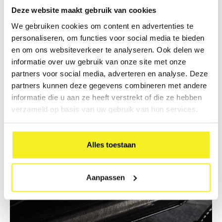
Deze website maakt gebruik van cookies
We gebruiken cookies om content en advertenties te
personaliseren, om functies voor social media te bieden
en om ons websiteverkeer te analyseren. Ook delen we
informatie over uw gebruik van onze site met onze
partners voor social media, adverteren en analyse. Deze
partners kunnen deze gegevens combineren met andere
Envelope folder
informatie die u aan ze heeft verstrekt of die ze hebben
verzameld op basis van uw gebruik van hun services.
Alles toestaan
Aanpassen