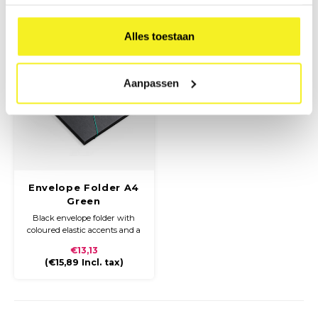
(
€15,89
Incl. tax)
(
€15,89
Incl. tax)
Alles toestaan
Aanpassen
Envelope Folder A4
Green
Black envelope folder with
coloured elastic accents and a
button loop closure.
€13,13
(
€15,89
Incl. tax)