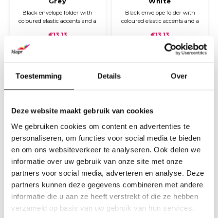
Grey
White
Black envelope folder with
Black envelope folder with
coloured elastic accents and a
coloured elastic accents and a
button loop closure.
button loop closure.
€13,13
€13,13
(
€15,89
Incl. tax)
(
€15,89
Incl. tax)
Toestemming
Details
Over
Deze website maakt gebruik van cookies
We gebruiken cookies om content en advertenties te
personaliseren, om functies voor social media te bieden
en om ons websiteverkeer te analyseren. Ook delen we
informatie over uw gebruik van onze site met onze
Envelope Folder A4
Envelope Folder A4
partners voor social media, adverteren en analyse. Deze
Pink
Yellow
partners kunnen deze gegevens combineren met andere
Black envelope A4 folder with
Black envelope folder with
informatie die u aan ze heeft verstrekt of die ze hebben
coloured elastic accents and a
coloured elastic accents and a
button loop closure.
button loop closure.
verzameld op basis van uw gebruik van hun services.
€13,13
€13,13