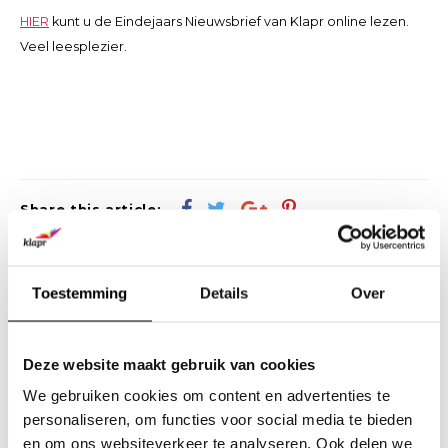
HIER
kunt u de Eindejaars Nieuwsbrief van Klapr online lezen.
Veel leesplezier.
Share this article:
Wees de eerste om te reageren...
Toestemming
Details
Over
Laat een reactie achter
Deze website maakt gebruik van cookies
We gebruiken cookies om content en advertenties te
personaliseren, om functies voor social media te bieden
en om ons websiteverkeer te analyseren. Ook delen we