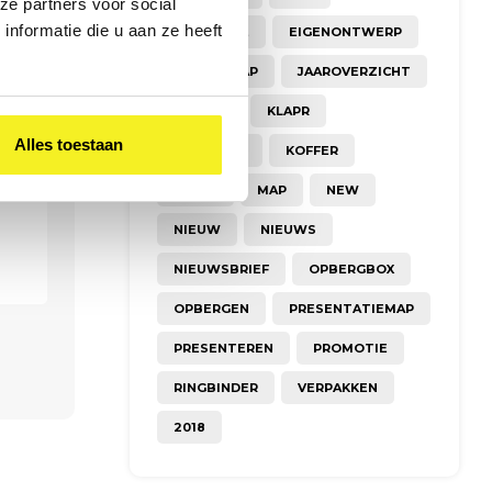
ze partners voor social
nformatie die u aan ze heeft
COLLECTIE
EIGENONTWERP
ELASTOMAP
JAAROVERZICHT
JACOBS
KLAPR
Alles toestaan
KLEURRIJK
KOFFER
KRAFT
MAP
NEW
NIEUW
NIEUWS
NIEUWSBRIEF
OPBERGBOX
OPBERGEN
PRESENTATIEMAP
PRESENTEREN
PROMOTIE
RINGBINDER
VERPAKKEN
2018