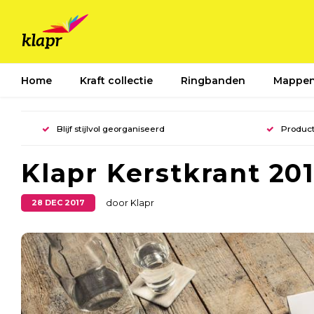
Home
Kraft collectie
Ringbanden
Mappe
Blijf stijlvol georganiseerd
Product
Klapr Kerstkrant 20
28 DEC 2017
door Klapr