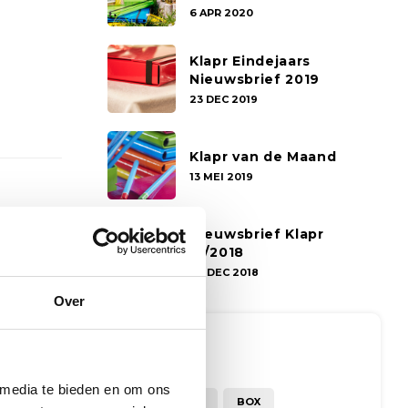
6 APR 2020
Klapr Eindejaars
Nieuwsbrief 2019
23 DEC 2019
Klapr van de Maand
13 MEI 2019
Nieuwsbrief Klapr
12/2018
28 DEC 2018
Over
Tags
 media te bieden en om ons
A4
A5
BOX