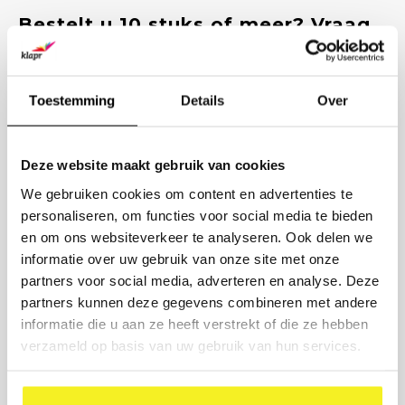
Bestelt u 10 stuks of meer? Vraag
een scherpe offerte aan.
Vul de aantallen in en wij sturen u binnen 1 werkdag een offerte
op maat, inclusief opties voor bedrukking en levertijd.
Toestemming
Details
Over
PRODUCT
Deze website maakt gebruik van cookies
AANTAL
We gebruiken cookies om content en advertenties te
personaliseren, om functies voor social media te bieden
BEDRIJFSNAAM
en om ons websiteverkeer te analyseren. Ook delen we
informatie over uw gebruik van onze site met onze
ZAKELIJK E-MAIL
partners voor social media, adverteren en analyse. Deze
partners kunnen deze gegevens combineren met andere
informatie die u aan ze heeft verstrekt of die ze hebben
BEDRUKKING GEWENST? (OPTIONEEL)
verzameld op basis van uw gebruik van hun services.
Verstuur aanvraag