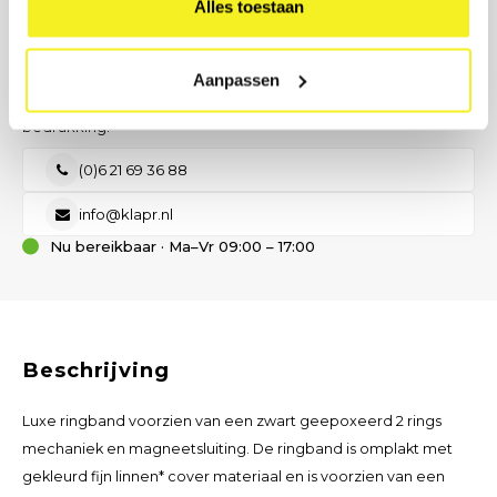
Alles toestaan
LIEVER DIRECT CONTACT?
Onze B2B-adviseur staat klaar.
Aanpassen
Geen tijd voor een formulier? Bel, mail of stuur ons een bericht
— wij denken met u mee over formaat, materiaal en
bedrukking.
(0)6 21 69 36 88
info@klapr.nl
Nu bereikbaar · Ma–Vr 09:00 – 17:00
Beschrijving
Luxe ringband voorzien van een zwart geepoxeerd 2 rings
mechaniek en magneetsluiting. De ringband is omplakt met
gekleurd fijn linnen* cover materiaal en is voorzien van een