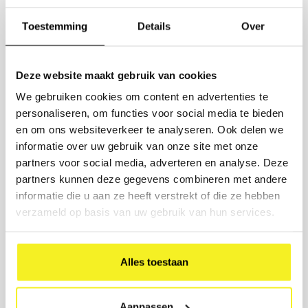
Bestelt u 10 stuks of meer? Vraag
een scherpe offerte aan.
Toestemming
Details
Over
Vul de aantallen in en wij sturen u binnen 1 werkdag een offerte
op maat, inclusief opties voor bedrukking en levertijd.
Deze website maakt gebruik van cookies
PRODUCT
We gebruiken cookies om content en advertenties te
personaliseren, om functies voor social media te bieden
AANTAL
en om ons websiteverkeer te analyseren. Ook delen we
informatie over uw gebruik van onze site met onze
partners voor social media, adverteren en analyse. Deze
BEDRIJFSNAAM
partners kunnen deze gegevens combineren met andere
informatie die u aan ze heeft verstrekt of die ze hebben
ZAKELIJK E-MAIL
verzameld op basis van uw gebruik van hun services.
BEDRUKKING GEWENST? (OPTIONEEL)
Alles toestaan
Verstuur aanvraag
Aanpassen