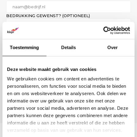
BEDRUKKING GEWENST? (OPTIONEEL)
Verstuur aanvraag
Toestemming
Details
Over
LIEVER DIRECT CONTACT?
Onze B2B-adviseur staat klaar.
Geen tijd voor een formulier? Bel, mail of stuur ons een bericht
Deze website maakt gebruik van cookies
— wij denken met u mee over formaat, materiaal en
bedrukking.
We gebruiken cookies om content en advertenties te
personaliseren, om functies voor social media te bieden
(0)6 21 69 36 88
en om ons websiteverkeer te analyseren. Ook delen we
info@klapr.nl
informatie over uw gebruik van onze site met onze
partners voor social media, adverteren en analyse. Deze
Nu bereikbaar · Ma–Vr 09:00 – 17:00
partners kunnen deze gegevens combineren met andere
informatie die u aan ze heeft verstrekt of die ze hebben
verzameld op basis van uw gebruik van hun services.