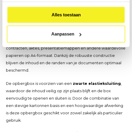
Beschrijving
Alles toestaan
Houd je documenten netjes georganiseerd en goed
beschermd met onze stevige
A4 opbergbox
. Deze
praktische opbergbox is ideaal voor het bewaren van
Aanpassen
losbladige documenten, brochures, folders, tijdschriften,
contracten, aktes, presentatiemappen en andere waardevolle
papieren op A4-formaat. Dankzij de robuuste constructie
blijven de inhoud en de randen van je documenten optimaal
beschermd.
De opbergbox is voorzien van een
zwarte elastieksluiting
,
waardoor de inhoud veilig op zijn plaats blijft en de box
eenvoudig te openen en sluiten is. Door de combinatie van
een stevige kartonnen basis en een hoogwaardige afwerking
is deze opbergbox geschikt voor zowel zakelijk als particulier
gebruik.