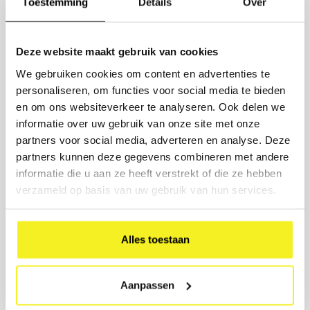
Toestemming
Details
Over
Bestelt u 10 stuks of meer? Vraag
een scherpe offerte aan.
Deze website maakt gebruik van cookies
Vul de aantallen in en wij sturen u binnen 1 werkdag een offerte
op maat, inclusief opties voor bedrukking en levertijd.
We gebruiken cookies om content en advertenties te
personaliseren, om functies voor social media te bieden
PRODUCT
en om ons websiteverkeer te analyseren. Ook delen we
informatie over uw gebruik van onze site met onze
AANTAL
partners voor social media, adverteren en analyse. Deze
partners kunnen deze gegevens combineren met andere
informatie die u aan ze heeft verstrekt of die ze hebben
BEDRIJFSNAAM
verzameld op basis van uw gebruik van hun services.
ZAKELIJK E-MAIL
Alles toestaan
BEDRUKKING GEWENST? (OPTIONEEL)
Aanpassen
Verstuur aanvraag