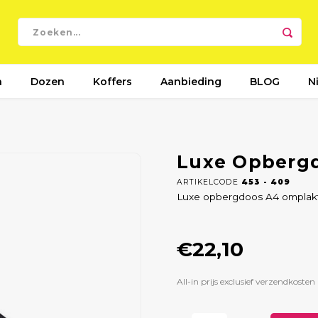
n
Dozen
Koffers
Aanbieding
BLOG
N
Luxe Opberg
ARTIKELCODE
453 - 409
Luxe opbergdoos A4 omplakt m
€22,10
All-in prijs exclusief verzendkosten 