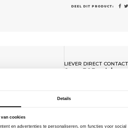
DEEL DIT PRODUCT:
LIEVER DIRECT CONTAC
Onze B2B-adviseur 
 een scherpe
Geen tijd voor een formulier? B
fferte op maat, inclusief opties
over formaat, materiaal en bedr
Details
(0)6 21 69 36 88
info@klapr.nl
 van cookies
MAIL
ent en advertenties te personaliseren, om functies voor social