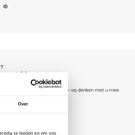
T?
staat klaar.
el, mail of stuur ons een bericht — wij denken met u mee
ukking.
Over
 media te bieden en om ons