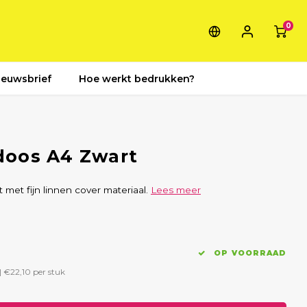
0
ieuwsbrief
Hoe werkt bedrukken?
doos A4 Zwart
et fijn linnen cover materiaal.
Lees meer
OP VOORRAAD
|
€22,10
per stuk