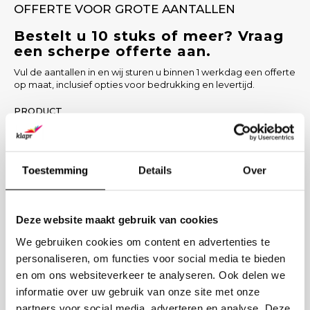
OFFERTE VOOR GROTE AANTALLEN
Bestelt u 10 stuks of meer? Vraag
een scherpe offerte aan.
Vul de aantallen in en wij sturen u binnen 1 werkdag een offerte
op maat, inclusief opties voor bedrukking en levertijd.
PRODUCT
AANTAL
Toestemming
Details
Over
BEDRIJFSNAAM
Deze website maakt gebruik van cookies
ZAKELIJK E-MAIL
We gebruiken cookies om content en advertenties te
personaliseren, om functies voor social media te bieden
BEDRUKKING GEWENST? (OPTIONEEL)
en om ons websiteverkeer te analyseren. Ook delen we
informatie over uw gebruik van onze site met onze
partners voor social media, adverteren en analyse. Deze