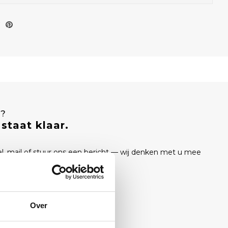
T?
staat klaar.
el, mail of stuur ons een bericht — wij denken met u mee
ukking.
Over