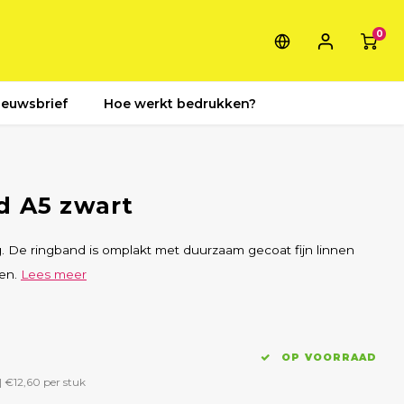
0
ieuwsbrief
Hoe werkt bedrukken?
d A5 zwart
. De ringband is omplakt met duurzaam gecoat fijn linnen
ren.
Lees meer
OP VOORRAAD
|
€12,60
per stuk