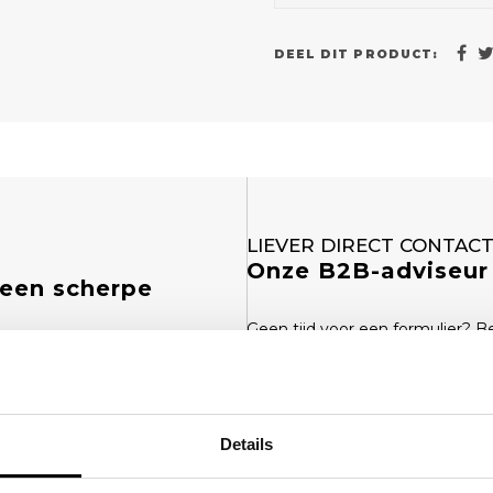
DEEL DIT PRODUCT:
LIEVER DIRECT CONTAC
Onze B2B-adviseur 
 een scherpe
Geen tijd voor een formulier? B
fferte op maat, inclusief opties
over formaat, materiaal en bedr
(0)6 21 69 36 88
info@klapr.nl
Details
MAIL