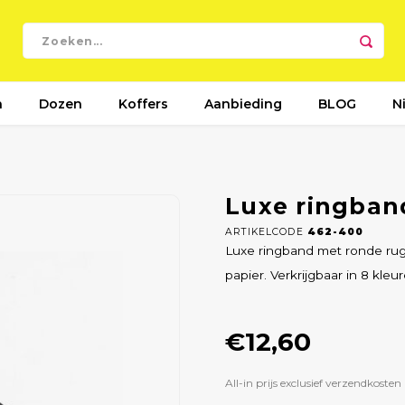
n
Dozen
Koffers
Aanbieding
BLOG
N
Luxe ringban
ARTIKELCODE
462-400
Luxe ringband met ronde rug
papier. Verkrijgbaar in 8 kleu
€12,60
All-in prijs exclusief verzendkosten 