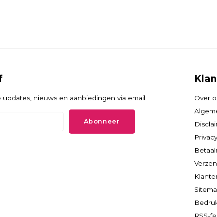
f
Klan
 updates, nieuws en aanbiedingen via email
Over o
Algem
Abonneer
Discla
Privacy
Betaa
Verzen
Klante
Sitem
Bedruk
RSS-f