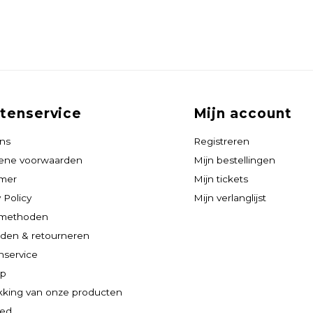
tenservice
Mijn account
ns
Registreren
ene voorwaarden
Mijn bestellingen
imer
Mijn tickets
 Policy
Mijn verlanglijst
lmethoden
den & retourneren
nservice
ap
king van onze producten
eed