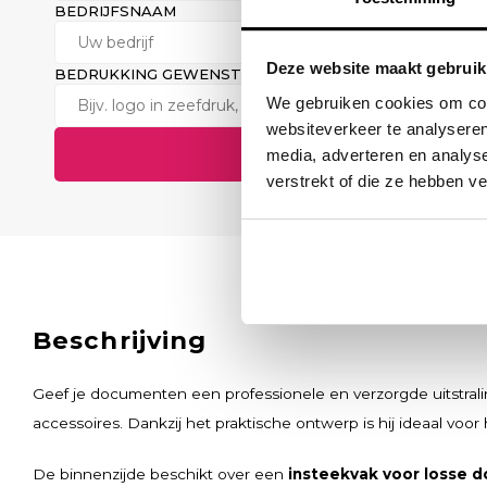
BEDRIJFSNAAM
ZAKELIJK E-
Deze website maakt gebruik
BEDRUKKING GEWENST? (OPTIONEEL)
We gebruiken cookies om cont
websiteverkeer te analyseren
media, adverteren en analys
Verstuur aanvraag
verstrekt of die ze hebben v
Beschrijving
Geef je documenten een professionele en verzorgde uitstra
accessoires. Dankzij het praktische ontwerp is hij ideaal v
De binnenzijde beschikt over een
insteekvak voor losse 