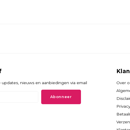
f
Klan
 updates, nieuws en aanbiedingen via email
Over o
Algem
Abonneer
Discla
Privacy
Betaa
Verzen
Klante