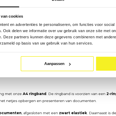
MAIL
 van cookies
ent en advertenties te personaliseren, om functies voor social
. Ook delen we informatie over uw gebruik van onze site met on
e. Deze partners kunnen deze gegevens combineren met andere i
Nu bereikbaar · Ma–Vr 09:0
erzameld op basis van uw gebruik van hun services.
Aanpassen
ling met onze
A4 ringband
. De ringband is voorzien van een
2-ri
oor het netjes opbergen en presenteren van documenten.
documenten
, afgesloten met een
zwart elastiek
. Daarnaast is d