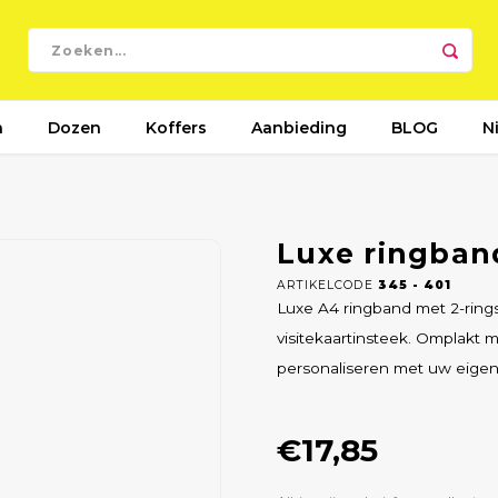
n
Dozen
Koffers
Aanbieding
BLOG
N
Luxe ringban
ARTIKELCODE
345 - 401
Luxe A4 ringband met 2-rin
visitekaartinsteek. Omplakt met
personaliseren met uw eige
€17,85