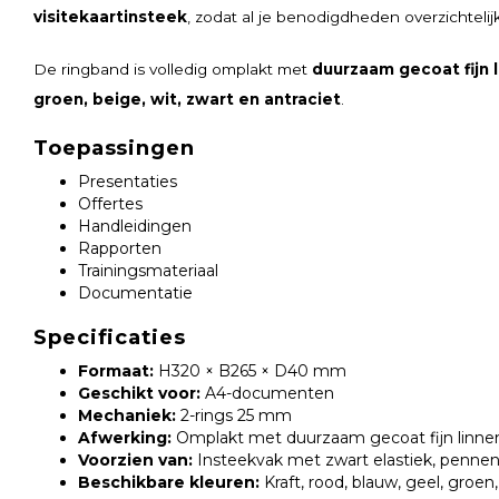
visitekaartinsteek
, zodat al je benodigdheden overzichtelijk 
De ringband is volledig omplakt met
duurzaam gecoat fijn 
groen, beige, wit, zwart en antraciet
.
Toepassingen
Presentaties
Offertes
Handleidingen
Rapporten
Trainingsmateriaal
Documentatie
Specificaties
Formaat:
H320 × B265 × D40 mm
Geschikt voor:
A4-documenten
Mechaniek:
2-rings 25 mm
Afwerking:
Omplakt met duurzaam gecoat fijn linnen
Voorzien van:
Insteekvak met zwart elastiek, pennenl
Beschikbare kleuren:
Kraft, rood, blauw, geel, groen,