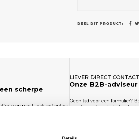
DEEL DIT PRODUCT:
LIEVER DIRECT CONTAC
Onze B2B-adviseur 
 een scherpe
Geen tijd voor een formulier? B
fferte op maat, inclusief opties
over formaat, materiaal en bedr
(0)6 21 69 36 88
info@klapr.nl
Details