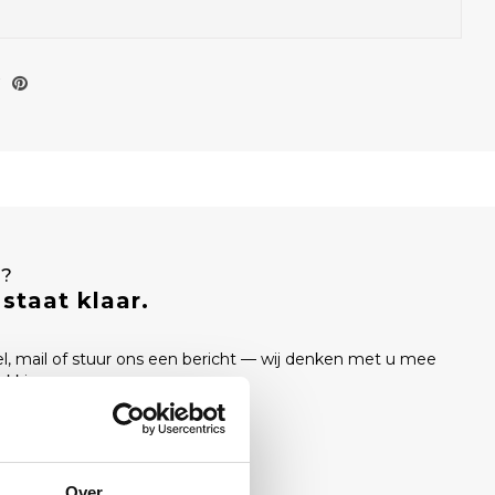
T?
staat klaar.
el, mail of stuur ons een bericht — wij denken met u mee
ukking.
Over