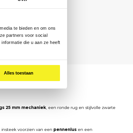
 media te bieden en om ons
ze partners voor social
nformatie die u aan ze heeft
0 – 17:00
Alles toestaan
ngs 25 mm mechaniek
, een ronde rug en stijlvolle zwarte
e insteek voorzien van een
pennenlus
en een