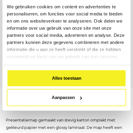
Verstuur aanvraag
We gebruiken cookies om content en advertenties te
personaliseren, om functies voor social media te bieden
LIEVER DIRECT CONTACT?
Onze B2B-adviseur staat klaar.
en om ons websiteverkeer te analyseren. Ook delen we
informatie over uw gebruik van onze site met onze
Geen tijd voor een formulier? Bel, mail of stuur ons een bericht
partners voor social media, adverteren en analyse. Deze
— wij denken met u mee over formaat, materiaal en
bedrukking.
partners kunnen deze gegevens combineren met andere
informatie die u aan ze heeft verstrekt of die ze hebben
(0)6 21 69 36 88
verzameld op basis van uw gebruik van hun services.
info@klapr.nl
Nu bereikbaar · Ma–Vr 09:00 – 17:00
Alles toestaan
Aanpassen
Beschrijving
Presentatiemap gemaakt van stevig karton omplakt met
gekleurd papier met een glossy laminaat. De map heeft een