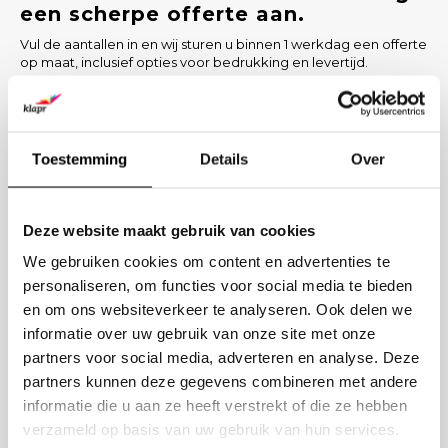
een scherpe offerte aan.
Vul de aantallen in en wij sturen u binnen 1 werkdag een offerte
op maat, inclusief opties voor bedrukking en levertijd.
PRODUCT
AANTAL
Toestemming
Details
Over
BEDRIJFSNAAM
Deze website maakt gebruik van cookies
We gebruiken cookies om content en advertenties te
ZAKELIJK E-MAIL
personaliseren, om functies voor social media te bieden
en om ons websiteverkeer te analyseren. Ook delen we
BEDRUKKING GEWENST? (OPTIONEEL)
informatie over uw gebruik van onze site met onze
partners voor social media, adverteren en analyse. Deze
partners kunnen deze gegevens combineren met andere
Verstuur aanvraag
informatie die u aan ze heeft verstrekt of die ze hebben
verzameld op basis van uw gebruik van hun services.
LIEVER DIRECT CONTACT?