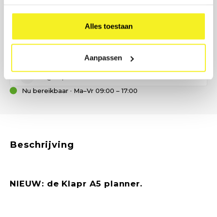
Onze B2B-adviseur staat klaar.
Geen tijd voor een formulier? Bel, mail of stuur ons een bericht
Alles toestaan
— wij denken met u mee over formaat, materiaal en
bedrukking.
(0)6 21 69 36 88
Aanpassen
info@klapr.nl
Nu bereikbaar · Ma–Vr 09:00 – 17:00
Beschrijving
NIEUW: de Klapr A5 planner.