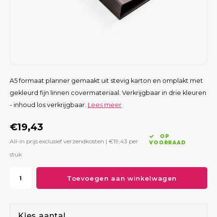
A5 formaat planner gemaakt uit stevig karton en omplakt met
gekleurd fijn linnen covermateriaal. Verkrijgbaar in drie kleuren
- inhoud los verkrijgbaar.
Lees meer
€19,43
OP
All-in prijs exclusief verzendkosten |
€19,43
per
VOORRAAD
stuk
Toevoegen aan winkelwagen
Kies aantal