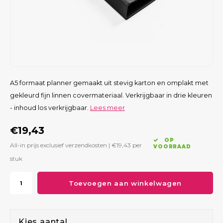
A5 formaat planner gemaakt uit stevig karton en omplakt met
gekleurd fijn linnen covermateriaal. Verkrijgbaar in drie kleuren
- inhoud los verkrijgbaar.
Lees meer
€19,43
OP
All-in prijs exclusief verzendkosten |
€19,43
per
VOORRAAD
stuk
Toevoegen aan winkelwagen
Kies aantal