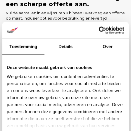
een scherpe offerte aan.
Vul de aantallen in en wij sturen u binnen 1 werkdag een offerte
op maat, inclusief opties voor bedrukking en levertijd.
PRODUCT
AANTAL
Toestemming
Details
Over
BEDRIJFSNAAM
Deze website maakt gebruik van cookies
We gebruiken cookies om content en advertenties te
ZAKELIJK E-MAIL
personaliseren, om functies voor social media te bieden
en om ons websiteverkeer te analyseren. Ook delen we
BEDRUKKING GEWENST? (OPTIONEEL)
informatie over uw gebruik van onze site met onze
partners voor social media, adverteren en analyse. Deze
partners kunnen deze gegevens combineren met andere
Verstuur aanvraag
informatie die u aan ze heeft verstrekt of die ze hebben
verzameld op basis van uw gebruik van hun services.
LIEVER DIRECT CONTACT?