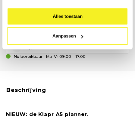
Onze B2B-adviseur staat klaar.
Geen tijd voor een formulier? Bel, mail of stuur ons een bericht
Alles toestaan
— wij denken met u mee over formaat, materiaal en
bedrukking.
(0)6 21 69 36 88
Aanpassen
info@klapr.nl
Nu bereikbaar · Ma–Vr 09:00 – 17:00
Beschrijving
NIEUW: de Klapr A5 planner.