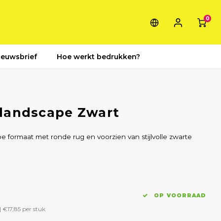
0
ieuwsbrief
Hoe werkt bedrukken?
landscape Zwart
e formaat met ronde rug en voorzien van stijlvolle zwarte
OP VOORRAAD
|
€17,85
per stuk