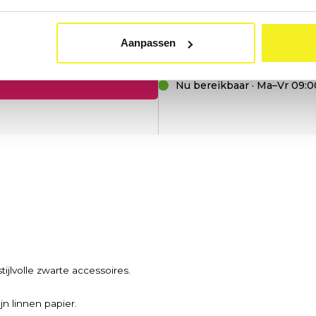
Aanpassen
Nu bereikbaar · Ma–Vr 09:0
jlvolle zwarte accessoires.
n linnen papier.