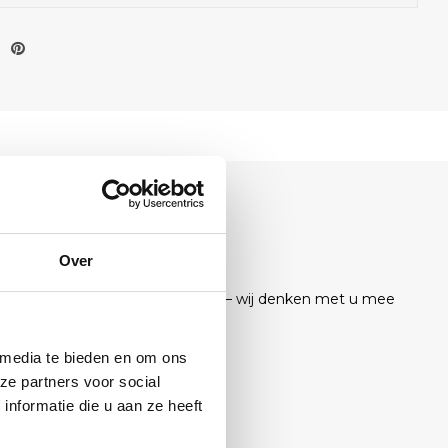
T?
staat klaar.
Over
el, mail of stuur ons een bericht — wij denken met u mee
ukking.
 media te bieden en om ons
ze partners voor social
nformatie die u aan ze heeft