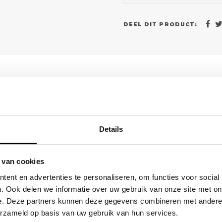
DEEL DIT PRODUCT:
LIEVER DIRECT CONTAC
Onze B2B-adviseur 
 een scherpe
Details
Geen tijd voor een formulier? B
fferte op maat, inclusief opties
over formaat, materiaal en bedr
 van cookies
ent en advertenties te personaliseren, om functies voor social
(0)6 21 69 36 88
. Ook delen we informatie over uw gebruik van onze site met on
info@klapr.nl
e. Deze partners kunnen deze gegevens combineren met andere i
erzameld op basis van uw gebruik van hun services.
MAIL