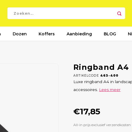
n
Dozen
Koffers
Aanbieding
BLOG
N
Ringband A4 
ARTIKELCODE
463-400
Luxe ringband A4 in landscap
accessoires.
Lees meer
€17,85
All-in prijs exclusief verzendkosten 