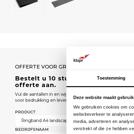
OFFERTE VOOR GROTE AANTALLEN
Bestelt u 10 stuks of meer? Vraag
Toestemming
offerte aan.
Vul de aantallen in en wij sturen u binnen 1 werkdag een o
Deze website maakt gebruik
voor bedrukking en levertijd.
We gebruiken cookies om cont
PRODUCT
AANTAL
websiteverkeer te analyseren
media, adverteren en analys
verstrekt of die ze hebben v
BEDRIJFSNAAM
ZAKELIJK E-