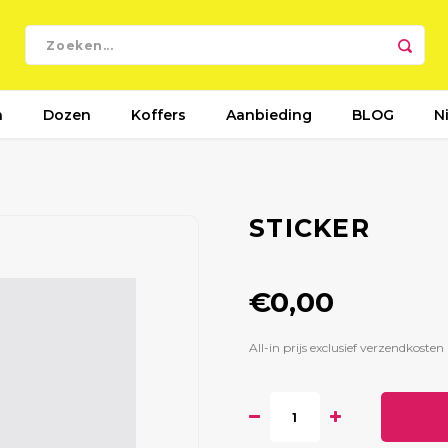
n
Dozen
Koffers
Aanbieding
BLOG
N
STICKER
€0,00
All-in prijs exclusief verzendkosten 