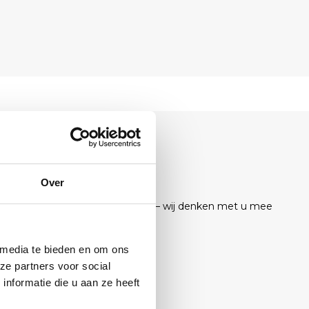
T?
staat klaar.
Over
el, mail of stuur ons een bericht — wij denken met u mee
ukking.
 media te bieden en om ons
ze partners voor social
nformatie die u aan ze heeft