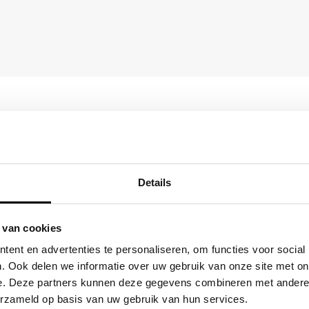
LIEVER DIRECT CONTAC
Onze B2B-adviseur 
 een scherpe
Details
Geen tijd voor een formulier? B
fferte op maat, inclusief opties
over formaat, materiaal en bedr
 van cookies
(0)6 21 69 36 88
ent en advertenties te personaliseren, om functies voor social
. Ook delen we informatie over uw gebruik van onze site met on
info@klapr.nl
e. Deze partners kunnen deze gegevens combineren met andere i
MAIL
erzameld op basis van uw gebruik van hun services.