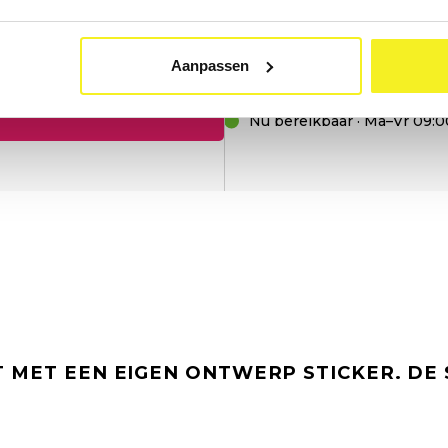
Aanpassen
Nu bereikbaar · Ma–Vr 09:0
T MET EEN
EIGEN ONTWERP STICKER
. DE