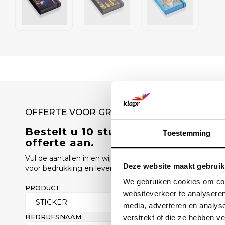
OFFERTE VOOR GROTE AANTALLEN
Bestelt u 10 stuks of meer? Vraag
Toestemming
offerte aan.
Vul de aantallen in en wij sturen u binnen 1 werkdag een o
Deze website maakt gebruik
voor bedrukking en levertijd.
We gebruiken cookies om cont
PRODUCT
AANTAL
websiteverkeer te analyseren
media, adverteren en analys
BEDRIJFSNAAM
ZAKELIJK E-
verstrekt of die ze hebben v