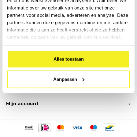
en om ons websiteverkeer te analyseren. Ook delen we
Nieuwsbrief
informatie over uw gebruik van onze site met onze
partners voor social media, adverteren en analyse. Deze
Ontvang de laatste updates, nieuws en aanbiedingen via email
partners kunnen deze gegevens combineren met andere
informatie die u aan ze heeft verstrekt of die ze hebben
verzameld op basis van uw gebruik van hun services.
Volg ons
Alles toestaan
Contact
Aanpassen
Klantenservice
Mijn account