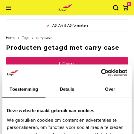
0
Hoofdmenu / ringbanden
Hoofdmenu / mappen
Hoofdmenu / koffers
Hoofdmenu / dozen
Hoofdmenu
A3, A4 & A5 formaten
Ringbanden
Mappen
Koffers
Dozen
Taal
Home
Tags
carry case
Producten getagd met carry case
Luxe ringband A4
Elastomap A4
Opbergbox
Koffer A4
Nederlands
Filters
Luxe Ringband A5
Elastomap A3
Opbergdoos
Koffer A3
English
Ringband A4 landscape
Envelopmap
Luxe opbergdoos
Toestemming
Details
Over
Combi Ringband
Presentatiemap
Geen producten gevonden!...
Planner
Deze website maakt gebruik van cookies
We gebruiken cookies om content en advertenties te
personaliseren, om functies voor social media te bieden