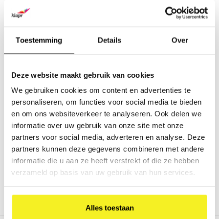
Toestemming
Details
Over
Opbergbox A4 Kraft
Deze website maakt gebruik van cookies
Opbergbox gemaakt uit stevig
karton omplakt met Kraft
We gebruiken cookies om content en advertenties te
papier. De opbergbox wordt
€7,50
personaliseren, om functies voor social media te bieden
gesloten door een zwart breed
(
€9,08
Incl. btw)
elastiek.
en om ons websiteverkeer te analyseren. Ook delen we
informatie over uw gebruik van onze site met onze
partners voor social media, adverteren en analyse. Deze
partners kunnen deze gegevens combineren met andere
informatie die u aan ze heeft verstrekt of die ze hebben
verzameld op basis van uw gebruik van hun services.
Alles toestaan