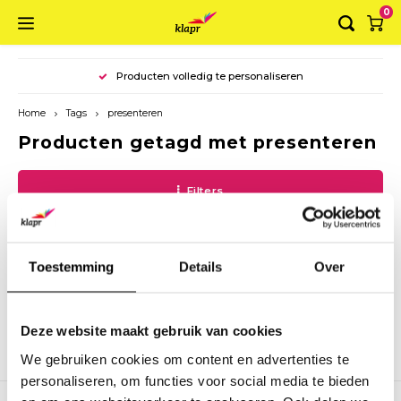
0
Hoofdmenu / ringbanden
Hoofdmenu / mappen
Hoofdmenu / koffers
Hoofdmenu / dozen
Hoofdmenu
Producten volledig te personaliseren
Ringbanden
Mappen
Koffers
Dozen
Taal
Home
Tags
presenteren
Producten getagd met presenteren
Luxe ringband A4
Elastomap A4
Opbergbox
Koffer A4
Nederlands
Filters
Luxe Ringband A5
Elastomap A3
Opbergdoos
Koffer A3
English
Ringband A4 landscape
Envelopmap
Luxe opbergdoos
Toestemming
Details
Over
Combi Ringband
Presentatiemap
Geen producten gevonden!...
Planner
Deze website maakt gebruik van cookies
We gebruiken cookies om content en advertenties te
personaliseren, om functies voor social media te bieden