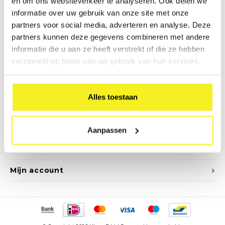
en om ons websiteverkeer te analyseren. Ook delen we
Nieuwsbrief
informatie over uw gebruik van onze site met onze
partners voor social media, adverteren en analyse. Deze
Ontvang de laatste updates, nieuws en aanbiedingen via email
partners kunnen deze gegevens combineren met andere
informatie die u aan ze heeft verstrekt of die ze hebben
verzameld op basis van uw gebruik van hun services.
Volg ons
Alles toestaan
Contact
Aanpassen
Klantenservice
Mijn account