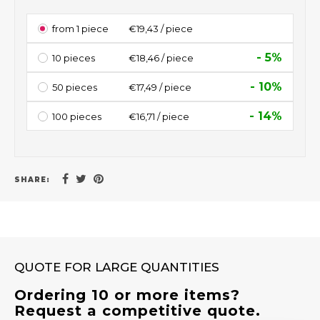
from 1 piece
€19,43 / piece
- 5%
10 pieces
€18,46 / piece
- 10%
50 pieces
€17,49 / piece
- 14%
100 pieces
€16,71 / piece
SHARE:
QUOTE FOR LARGE QUANTITIES
Ordering 10 or more items?
Request a competitive quote.