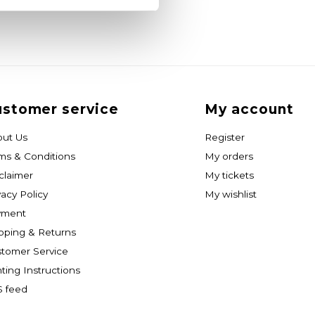
stomer service
My account
ut Us
Register
ms & Conditions
My orders
claimer
My tickets
vacy Policy
My wishlist
yment
pping & Returns
tomer Service
nting Instructions
 feed