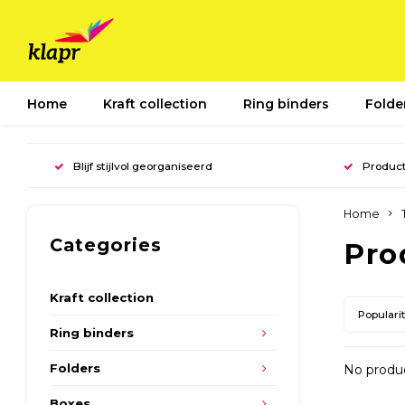
Home
Kraft collection
Ring binders
Folde
Blijf stijlvol georganiseerd
Product
Home
Categories
Pro
Kraft collection
Populari
Ring binders
Folders
No produc
Boxes