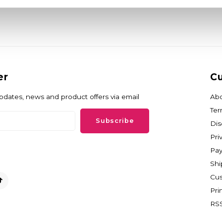
er
Cu
updates, news and product offers via email
Abo
Ter
Subscribe
Dis
Pri
Pa
Shi
Cus
Pri
RSS