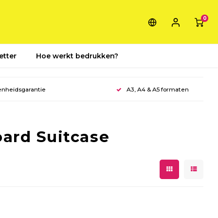
0
etter
Hoe werkt bedrukken?
enheidsgarantie
A3, A4 & A5 formaten
ard Suitcase