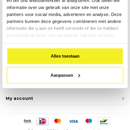
en om ons websiteverkeer te analyseren. Ook delen we
Newsletter
informatie over uw gebruik van onze site met onze
partners voor social media, adverteren en analyse. Deze
Get the latest updates, news and product offers via email
partners kunnen deze gegevens combineren met andere
informatie die u aan ze heeft verstrekt of die ze hebben
verzameld op basis van uw gebruik van hun services.
Follow us
Alles toestaan
Contact
Aanpassen
Customer service
My account