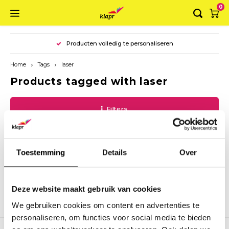
0
Hoofdmenu / ring binders
Hoofdmenu / suitcases
Hoofdmenu / folders
Hoofdmenu / boxes
Hoofdmenu
Producten volledig te personaliseren
Ring binders
Language
Suitcases
Folders
Boxes
Home
Tags
laser
Products tagged with laser
Luxury binder A4
Folder A4
Storagebox
Briefcase A4
Nederlands
Filters
Luxury binder A5
Folder A3
Basic Box
Briefcase A3
English
Ring binder A4 landscape
Envelope folder
Luxury box
Toestemming
Details
Over
Deluxe Ring binder
Luxury folder
No products found...
Organiser
Deze website maakt gebruik van cookies
We gebruiken cookies om content en advertenties te
personaliseren, om functies voor social media te bieden