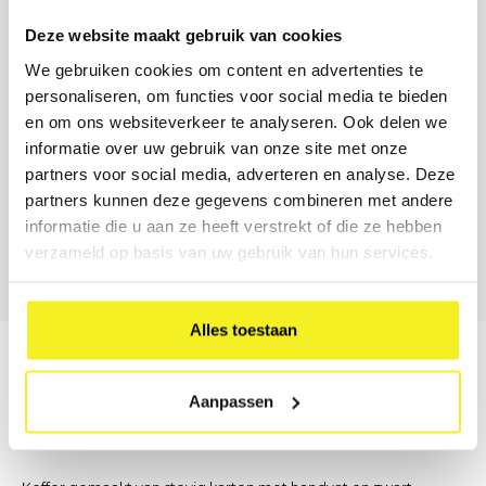
Verstuur aanvraag
Deze website maakt gebruik van cookies
LIEVER DIRECT CONTACT?
We gebruiken cookies om content en advertenties te
Onze B2B-adviseur staat klaar.
personaliseren, om functies voor social media te bieden
Geen tijd voor een formulier? Bel, mail of stuur ons een bericht
en om ons websiteverkeer te analyseren. Ook delen we
— wij denken met u mee over formaat, materiaal en
informatie over uw gebruik van onze site met onze
bedrukking.
partners voor social media, adverteren en analyse. Deze
(0)6 21 69 36 88
partners kunnen deze gegevens combineren met andere
informatie die u aan ze heeft verstrekt of die ze hebben
info@klapr.nl
verzameld op basis van uw gebruik van hun services.
Nu bereikbaar · Ma–Vr 09:00 – 17:00
Alles toestaan
Beschrijving
Aanpassen