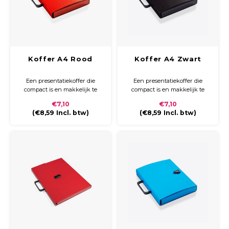
Koffer A4 Rood
Koffer A4 Zwart
Een presentatiekoffer die
Een presentatiekoffer die
compact is en makkelijk te
compact is en makkelijk te
vervoeren. Gemaakt van stevig
vervoeren. Gemaakt van stevig
€7,10
€7,10
karton met handvat en zwart
karton met handvat en zwart
(
€8,59
Incl. btw)
(
€8,59
Incl. btw)
kunststoffen clip sluiting.
kunststoffen clip sluiting.