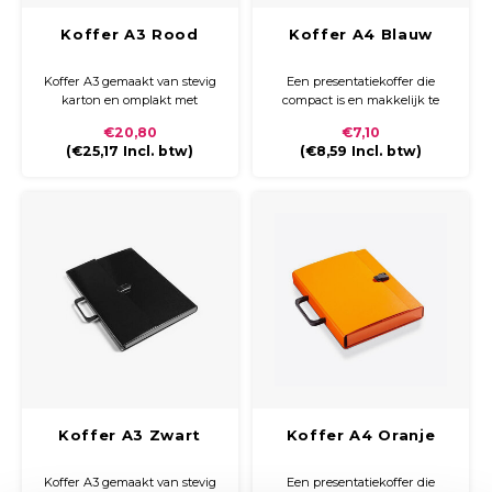
Koffer A3 Rood
Koffer A4 Blauw
Koffer A3 gemaakt van stevig
Een presentatiekoffer die
karton en omplakt met
compact is en makkelijk te
gekleurd papier afgewerkt
vervoeren. Gemaakt van stevig
€20,80
€7,10
met glossy laminaat. De koffer
karton met handvat en zwart
(
€25,17
Incl. btw)
(
€8,59
Incl. btw)
is aan de binnenkant voorzien
kunststoffen clip sluiting.
van wit papier. De koffer heeft
een kunststoffen handvat en
sluiting.
Koffer A3 Zwart
Koffer A4 Oranje
Koffer A3 gemaakt van stevig
Een presentatiekoffer die