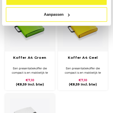
Aanpassen
Koffer A4 Groen
Koffer A4 Geel
Een presentatiekoffer die
Een presentatiekoffer die
compact is en makkelijk te
compact is en makkelijk te
vervoeren. Gemaakt van stevig
vervoeren. Gemaakt van stevig
€7,10
€7,10
karton met handvat en zwart
karton met handvat en zwart
(
€8,59
Incl. btw)
(
€8,59
Incl. btw)
kunststoffen clip sluiting.
kunststoffen clip sluiting.