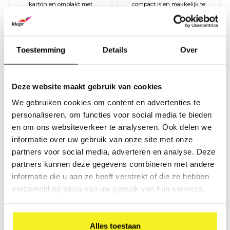
karton en omplakt met
compact is en makkelijk te
gekleurd papier afgewerkt
vervoeren. Gemaakt van stevig
€20,80
€7,10
met glossy laminaat. De koffer
karton met handvat en zwart
(
€25,17
Incl. btw)
(
€8,59
Incl. btw)
is aan de binnenkant voorzien
kunststoffen clip sluiting.
van wit papier. De koffer heeft
een kunststoffen handvat en
Toestemming
Details
Over
sluiting.
Deze website maakt gebruik van cookies
We gebruiken cookies om content en advertenties te
personaliseren, om functies voor social media te bieden
en om ons websiteverkeer te analyseren. Ook delen we
informatie over uw gebruik van onze site met onze
partners voor social media, adverteren en analyse. Deze
Koffer A4 Kraft
Koffer A4 Magenta
partners kunnen deze gegevens combineren met andere
informatie die u aan ze heeft verstrekt of die ze hebben
Een presentatiekoffer die
Een presentatiekoffer die
verzameld op basis van uw gebruik van hun services.
compact is en makkelijk te
compact is en makkelijk te
vervoeren. Gemaakt uit stevig
vervoeren. Gemaakt van stevig
€7,80
€7,10
karton met handvat en zwart
karton met handvat en zwart
(
€9,44
Incl. btw)
(
€8,59
Incl. btw)
kunststoffen clip sluiting.
kunststoffen clip sluiting.
Alles toestaan