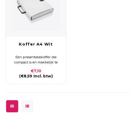
Koffer A4 Wit
Een presentatiekoffer die
compact is en makkelijk te
vervoeren. Gemaakt van stevig
€7,10
karton met handvat en zwart
(
€8,59
Incl. btw)
kunststoffen clip sluiting.