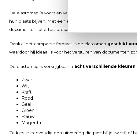
De elastomap is voorzien van een
zwarte elastieksluiting
,
hun plaats blijven. Met een
vulcapaciteit van 10 mm
biedt 
documenten, offertes, presentaties, rapporten en ander druk
Dankzij het compacte formaat is de elastomap
geschikt voo
waardoor hij ideaal is voor het versturen van documenten zo
De elastomap is verkrijgbaar in
acht verschillende kleuren
:
Zwart
Wit
Kraft
Rood
Geel
Groen
Blauw
Magenta
Zo kies je eenvoudig een uitvoering die past bij jouw stijl of hui