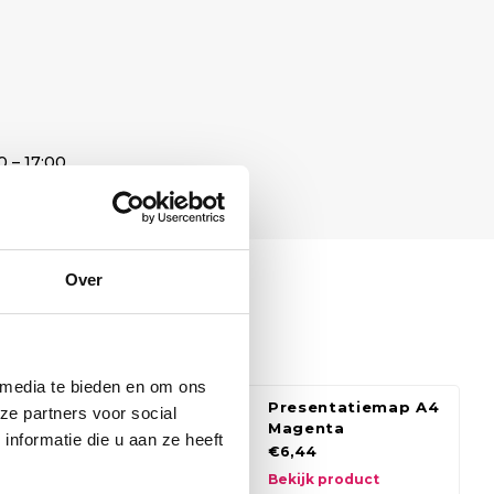
0 – 17:00
Over
de producten
 media te bieden en om ons
rgbox A4
Presentatiemap A4
ze partners voor social
nta
Magenta
nformatie die u aan ze heeft
€6,44
 product
Bekijk product