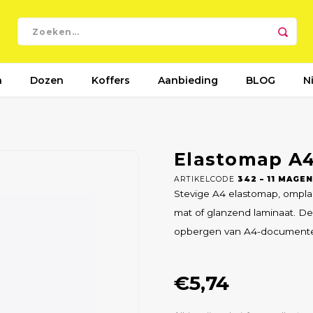
n
Dozen
Koffers
Aanbieding
BLOG
N
Elastomap A
ARTIKELCODE
342 – 11 MAGE
Stevige A4 elastomap, ompla
mat of glanzend laminaat. De 
opbergen van A4-document
€5,74