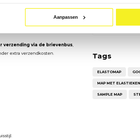
Koffe
 waardoor documenten netjes op
Aanpassen
€7,10
de map voldoende ruimte voor A4-
Bekijk
werk.
r verzending via de brievenbus
,
nder extra verzendkosten.
Tags
ELASTOMAP
GO
MAP MET ELASTIEKEN
SAMPLE MAP
ST
sstijl.