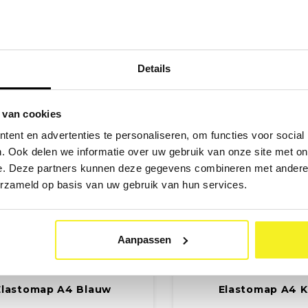
stendig mat of glanzend laminaat.
glossy laminaat. De map hee
€5,74
€6,44
 sluit met een zwart elastiek en is
rug en sluit met klitte
(
€6,95
Incl. btw)
(
€7,79
Incl. bt
 voor het veilig opbergen van A4-
documenten.
Details
 van cookies
ent en advertenties te personaliseren, om functies voor social
. Ook delen we informatie over uw gebruik van onze site met on
e. Deze partners kunnen deze gegevens combineren met andere i
erzameld op basis van uw gebruik van hun services.
Aanpassen
Elastomap A4 Blauw
Elastomap A4 K