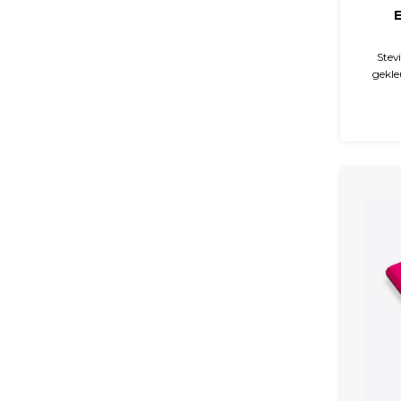
Stev
gekle
krasbe
De map
ideaal