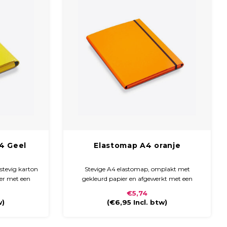
4 Geel
Elastomap A4 oranje
stevig karton
Stevige A4 elastomap, omplakt met
er met een
gekleurd papier en afgewerkt met een
ft een ronde
krasbestendig mat of glanzend laminaat.
€5,74
nband.
De map sluit met een zwart elastiek en is
w)
(
€6,95
Incl. btw)
ideaal voor het veilig opbergen van A4-
documenten.