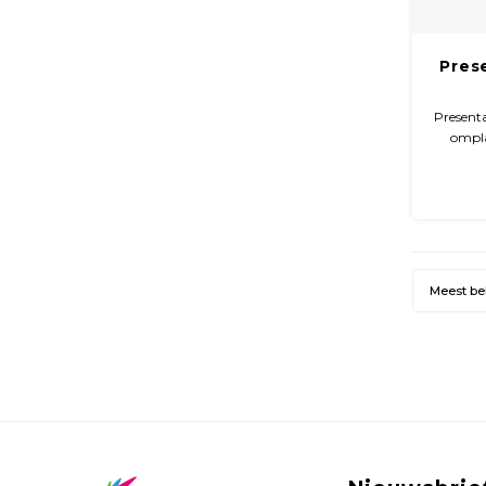
Pres
Present
ompla
glossy
Meest b