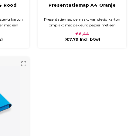
4 Rood
Presentatiemap A4 Oranje
stevig karton
Presentatiemap gemaakt van stevig karton
er met een
omplakt met gekleurd papier met een
ft een ronde
glossy laminaat. De map heeft een ronde
€6,44
nband.
rug en sluit met klittenband.
w)
(
€7,79
Incl. btw)