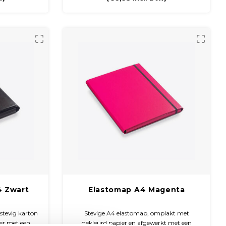
ideaal voor het veilig opbergen van A4-
documenten.
4 Zwart
Elastomap A4 Magenta
stevig karton
Stevige A4 elastomap, omplakt met
er met een
gekleurd papier en afgewerkt met een