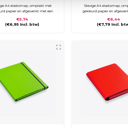
ige A4 elastomap, omplakt met
Stevige A4 elastomap, om
urd papier en afgewerkt met een
gekleurd papier en afgewer
stendig mat of glanzend laminaat.
krasbestendig mat of glanze
€5,74
€6,44
 sluit met een zwart elastiek en is
De map sluit met een zwart el
(
€6,95
Incl. btw)
(
€7,79
Incl. bt
 voor het veilig opbergen van A4-
ideaal voor het veilig opber
documenten.
documenten.