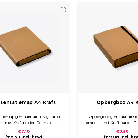
esentatiemap A4 Kraft
Opbergbox A4 K
atiemap gemaakt uit stevig karton
Opbergbox gemaakt uit ste
t met Kraft papier. De map sluit
omplakt met Kraft papier. D
.m.v. een klittenbandsluiting.
wordt gesloten door een z
€7,10
€7,50
elastiek.
(
€8,59
Incl. btw)
(
€9,08
Incl. bt