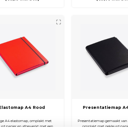
Elastomap A4 Rood
Presentatiemap A
ige A4 elastomap, omplakt met
Presentatiemap gemaakt van 
urd papier en afgewerkt met een
omplakt met gekleurd papi