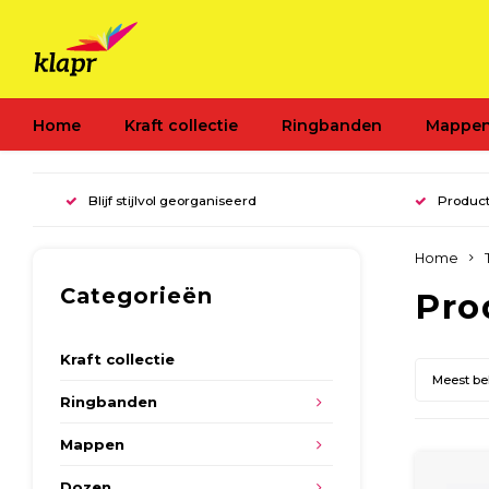
Home
Kraft collectie
Ringbanden
Mappe
Blijf stijlvol georganiseerd
Product
Home
Categorieën
Pro
Kraft collectie
Meest b
Ringbanden
Mappen
Dozen