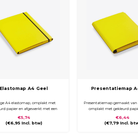
Elastomap A4 Geel
Presentatiemap A
ige A4 elastomap, omplakt met
Presentatiemap gemaakt van 
urd papier en afgewerkt met een
omplakt met gekleurd papi
stendig mat of glanzend laminaat.
glossy laminaat. De map hee
€5,74
€6,44
 sluit met een zwart elastiek en is
rug en sluit met klitte
(
€6,95
Incl. btw)
(
€7,79
Incl. bt
 voor het veilig opbergen van A4-
documenten.