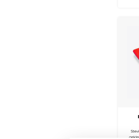
Stev
gekle