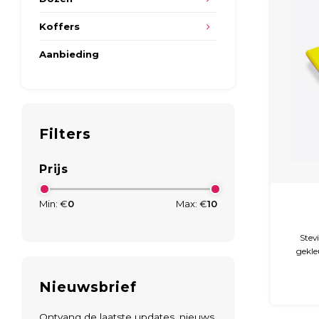
Koffers
Aanbieding
Filters
Prijs
Min: €
0
Max: €
10
Stev
gekle
krasbe
De map
Nieuwsbrief
ideaal
Ontvang de laatste updates, nieuws