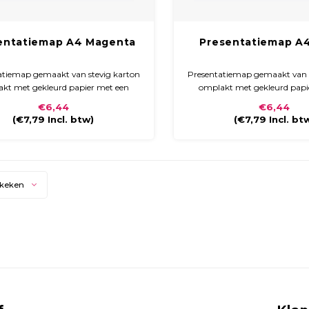
entatiemap A4 Magenta
Presentatiemap A
atiemap gemaakt van stevig karton
Presentatiemap gemaakt van 
kt met gekleurd papier met een
omplakt met gekleurd papi
 laminaat. De map heeft een ronde
glossy laminaat. De map hee
€6,44
€6,44
rug en sluit met klittenband.
rug en sluit met klitte
(
€7,79
Incl. btw)
(
€7,79
Incl. bt
ekeken