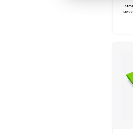
Stev
gekle
krasbe
De map
ideaal