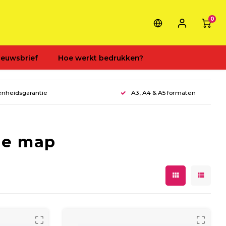
0
ieuwsbrief
Hoe werkt bedrukken?
enheidsgarantie
A3, A4 & A5 formaten
le map