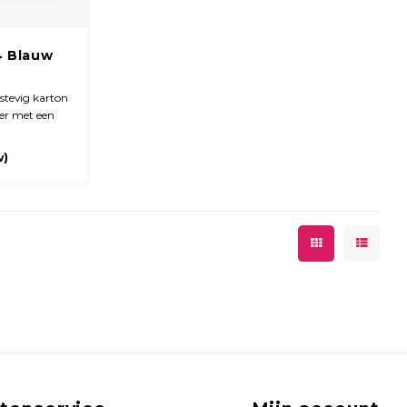
4 Blauw
stevig karton
er met een
ft een ronde
nband.
w)