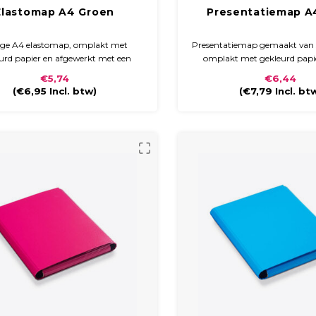
Elastomap A4 Groen
Presentatiemap A
ige A4 elastomap, omplakt met
Presentatiemap gemaakt van 
urd papier en afgewerkt met een
omplakt met gekleurd papi
stendig mat of glanzend laminaat.
glossy laminaat. De map hee
€5,74
€6,44
 sluit met een zwart elastiek en is
rug en sluit met klitte
(
€6,95
Incl. btw)
(
€7,79
Incl. bt
 voor het veilig opbergen van A4-
documenten.