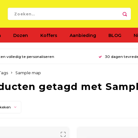
n
Dozen
Koffers
Aanbieding
BLOG
N
en volledig te personaliseren
30 dagen tevred
Tags
Sample map
ducten getagd met Samp
ekeken