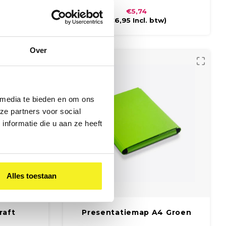
ft een ronde
krasbestendig mat of glanzend laminaat.
€5,74
nband.
De map sluit met een zwart elastiek en is
w)
(
€6,95
Incl. btw)
ideaal voor het veilig opbergen van A4-
documenten.
Over
 media te bieden en om ons
ze partners voor social
nformatie die u aan ze heeft
Alles toestaan
raft
Presentatiemap A4 Groen