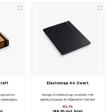
raft
Elastomap A4 Zwart
vig karton
Stevige A4 elastomap, omplakt met
e opbergbox
gekleurd papier en afgewerkt met een
wart breed
krasbestendig mat of glanzend laminaat.
€5,74
De map sluit met een zwart elastiek en is
w)
(
€6,95
Incl. btw)