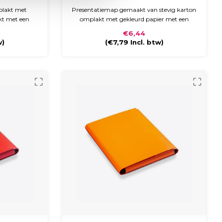
plakt met
Presentatiemap gemaakt van stevig karton
kt met een
omplakt met gekleurd papier met een
nd laminaat.
glossy laminaat. De map heeft een ronde
€6,44
astiek en is
rug en sluit met klittenband.
w)
(
€7,79
Incl. btw)
gen van A4-