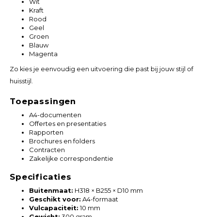
Wit
Kraft
Rood
Geel
Groen
Blauw
Magenta
Zo kies je eenvoudig een uitvoering die past bij jouw stijl of
huisstijl.
Toepassingen
A4-documenten
Offertes en presentaties
Rapporten
Brochures en folders
Contracten
Zakelijke correspondentie
Specificaties
Buitenmaat:
H318 × B255 × D10 mm
Geschikt voor:
A4-formaat
Vulcapaciteit:
10 mm
Gewicht:
300 gram