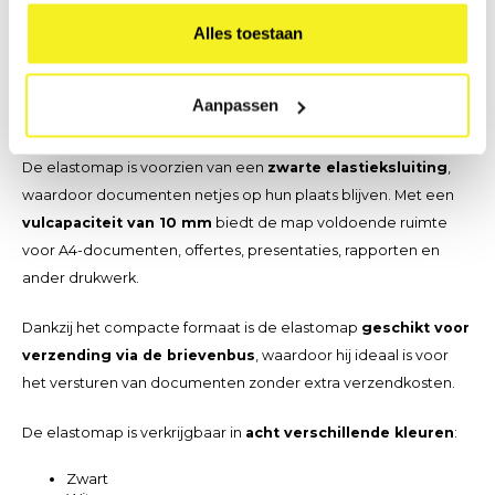
onze
A4 elastomap
. Deze stevige map is vervaardigd uit
Alles toestaan
duurzaam karton en omplakt met gekleurd papier, afgewerkt
met een beschermend
glanzend laminaat
. Hierdoor is de
map niet alleen slijtvast, maar heeft hij ook een verzorgde en
Aanpassen
professionele uitstraling.
De elastomap is voorzien van een
zwarte elastieksluiting
,
waardoor documenten netjes op hun plaats blijven. Met een
vulcapaciteit van 10 mm
biedt de map voldoende ruimte
voor A4-documenten, offertes, presentaties, rapporten en
ander drukwerk.
Dankzij het compacte formaat is de elastomap
geschikt voor
verzending via de brievenbus
, waardoor hij ideaal is voor
het versturen van documenten zonder extra verzendkosten.
De elastomap is verkrijgbaar in
acht verschillende kleuren
:
Zwart