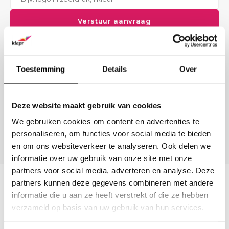
Verstuur aanvraag
LIEVER DIRECT CONTACT?
Onze B2B-adviseur staat klaar.
Geen tijd voor een formulier? Bel, mail of stuur ons een bericht
Toestemming
Details
Over
— wij denken met u mee over formaat, materiaal en
bedrukking.
(0)6 21 69 36 88
Deze website maakt gebruik van cookies
We gebruiken cookies om content en advertenties te
info@klapr.nl
personaliseren, om functies voor social media te bieden
Nu bereikbaar · Ma–Vr 09:00 – 17:00
en om ons websiteverkeer te analyseren. Ook delen we
informatie over uw gebruik van onze site met onze
partners voor social media, adverteren en analyse. Deze
partners kunnen deze gegevens combineren met andere
Beschrijving
informatie die u aan ze heeft verstrekt of die ze hebben
verzameld op basis van uw gebruik van hun services.
Bewaar en vervoer je documenten veilig en overzichtelijk met