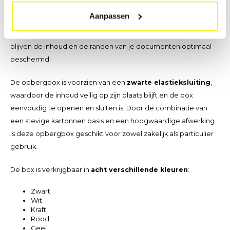
losbladige documenten, brochures, folders, tijdschriften,
Aanpassen
contracten, aktes, presentatiemappen en andere waardevolle
papieren op A4-formaat. Dankzij de robuuste constructie
blijven de inhoud en de randen van je documenten optimaal
beschermd.
De opbergbox is voorzien van een
zwarte elastieksluiting
,
waardoor de inhoud veilig op zijn plaats blijft en de box
eenvoudig te openen en sluiten is. Door de combinatie van
een stevige kartonnen basis en een hoogwaardige afwerking
is deze opbergbox geschikt voor zowel zakelijk als particulier
gebruik.
De box is verkrijgbaar in
acht verschillende kleuren
:
Zwart
Wit
Kraft
Rood
Geel