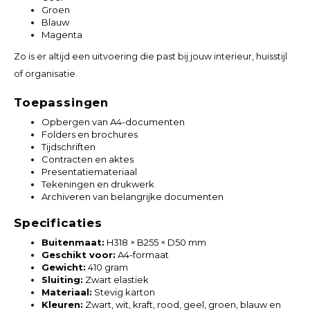
Groen
Blauw
Magenta
Zo is er altijd een uitvoering die past bij jouw interieur, huisstijl
of organisatie.
Toepassingen
Opbergen van A4-documenten
Folders en brochures
Tijdschriften
Contracten en aktes
Presentatiemateriaal
Tekeningen en drukwerk
Archiveren van belangrijke documenten
Specificaties
Buitenmaat:
H318 × B255 × D50 mm
Geschikt voor:
A4-formaat
Gewicht:
410 gram
Sluiting:
Zwart elastiek
Materiaal:
Stevig karton
Kleuren:
Zwart, wit, kraft, rood, geel, groen, blauw en