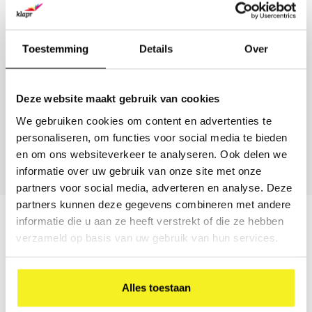
LIEVER DIRECT CONTACT?
Onze B2B-adviseur staat klaar.
Toestemming
Details
Over
Geen tijd voor een formulier? Bel, mail of stuur ons een bericht
— wij denken met u mee over formaat, materiaal en
bedrukking.
Deze website maakt gebruik van cookies
(0)6 21 69 36 88
We gebruiken cookies om content en advertenties te
personaliseren, om functies voor social media te bieden
info@klapr.nl
en om ons websiteverkeer te analyseren. Ook delen we
Nu bereikbaar · Ma–Vr 09:00 – 17:00
informatie over uw gebruik van onze site met onze
partners voor social media, adverteren en analyse. Deze
partners kunnen deze gegevens combineren met andere
informatie die u aan ze heeft verstrekt of die ze hebben
Beschrijving
verzameld op basis van uw gebruik van hun services.
Houd je documenten netjes georganiseerd en goed
Alles toestaan
beschermd met onze stevige
A4 opbergbox
. Deze
praktische opbergbox is ideaal voor het bewaren van