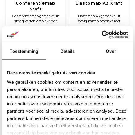
Conferentiemap
Elastomap A3 Kraft
Kraft
Conferentiemap gemaakt uit
Elastomap A3 gemaakt uit
stevig karton omplakt met
stevig karton omplakt met
Kraft papier.
Kraft papier. De map wordt
€16,22
€19,95
gesloten door een zwart
(
€19,63
Incl. btw)
(
€24,14
Incl. btw)
elastiek.
Toestemming
Details
Over
Deze website maakt gebruik van cookies
We gebruiken cookies om content en advertenties te
personaliseren, om functies voor social media te bieden
en om ons websiteverkeer te analyseren. Ook delen we
informatie over uw gebruik van onze site met onze
partners voor social media, adverteren en analyse. Deze
Elastomap A4 Kraft
Ringband A4 Kraft
partners kunnen deze gegevens combineren met andere
informatie die u aan ze heeft verstrekt of die ze hebben
Stevige A4 elastomap, omplakt
Luxe A4 ringband met 2-rings
met gekleurd papier en
25 mm mechaniek, insteekvak
verzameld op basis van uw gebruik van hun services.