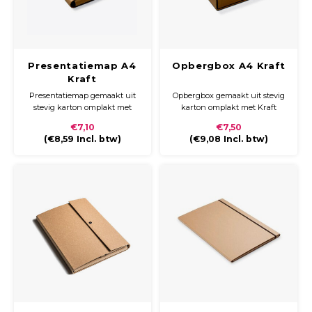
Presentatiemap A4
Opbergbox A4 Kraft
Kraft
Presentatiemap gemaakt uit
Opbergbox gemaakt uit stevig
stevig karton omplakt met
karton omplakt met Kraft
Kraft papier. De map sluit
papier. De opbergbox wordt
€7,10
€7,50
d.m.v. een klittenbandsluiting.
gesloten door een zwart breed
(
€8,59
Incl. btw)
(
€9,08
Incl. btw)
elastiek.