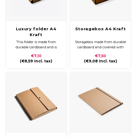
Luxury folder A4
Storagebox A4 Kraft
Kraft
This folder is made from
Storagebox made from durable
durable cardboard and is
cardboard and covered with
covered with Kraft paper. This
Kraft paper. The storagebox
€7,10
€7,50
product has a Velcro dot
can be closed with a wide dark
(
€8,59
Incl. tax)
(
€9,08
Incl. tax)
closure.
brown elastic band.