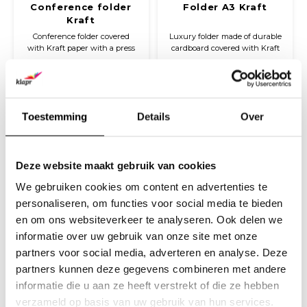
Conference folder
Folder A3 Kraft
Kraft
Conference folder covered
Luxury folder made of durable
with Kraft paper with a press
cardboard covered with Kraft
stud closure.
paper. The folder can be closed
€16,22
€19,95
with a black elastic closure.
(
€19,63
Incl. tax)
(
€24,14
Incl. tax)
Toestemming
Details
Over
Deze website maakt gebruik van cookies
We gebruiken cookies om content en advertenties te
personaliseren, om functies voor social media te bieden
en om ons websiteverkeer te analyseren. Ook delen we
informatie over uw gebruik van onze site met onze
partners voor social media, adverteren en analyse. Deze
Folder A4 Kraft
Ring Binder A4 Kraft
partners kunnen deze gegevens combineren met andere
informatie die u aan ze heeft verstrekt of die ze hebben
Stevige A4 elastomap, omplakt
Luxury A4 ring binder with a
met gekleurd papier en
2-ring 25 mm mechanism, slip
verzameld op basis van uw gebruik van hun services.