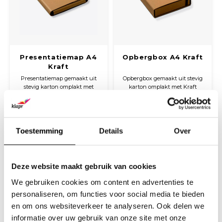
Presentatiemap A4
Opbergbox A4 Kraft
Kraft
Presentatiemap gemaakt uit
Opbergbox gemaakt uit stevig
stevig karton omplakt met
karton omplakt met Kraft
Kraft papier. De map sluit
papier. De opbergbox wordt
€7,10
€7,50
d.m.v. een klittenbandsluiting.
gesloten door een zwart breed
(
€8,59
Incl. btw)
(
€9,08
Incl. btw)
elastiek.
Toestemming
Details
Over
Deze website maakt gebruik van cookies
We gebruiken cookies om content en advertenties te
personaliseren, om functies voor social media te bieden
en om ons websiteverkeer te analyseren. Ook delen we
informatie over uw gebruik van onze site met onze