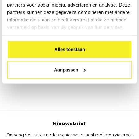
partners voor social media, adverteren en analyse. Deze
Elastomap A3 Kraft
partners kunnen deze gegevens combineren met andere
informatie die u aan ze heeft verstrekt of die ze hebben
Elastomap A3 gemaakt uit
verzameld op basis van uw gebruik van hun services.
stevig karton omplakt met
Kraft papier. De map wordt
€19,95
gesloten door een zwart
(
€24,14
Incl. btw)
elastiek.
Alles toestaan
Aanpassen
Nieuwsbrief
Ontvang de laatste updates, nieuws en aanbiedingen via email