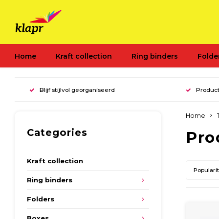
Home
Kraft collection
Ring binders
Folde
Blijf stijlvol georganiseerd
Product
Home
Categories
Pro
Kraft collection
Populari
Ring binders
Folders
Boxes