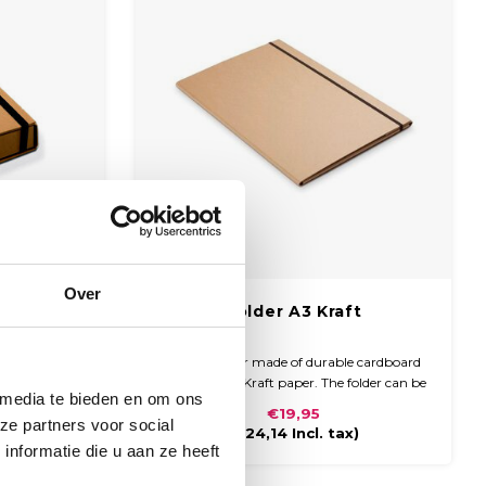
Over
raft
Folder A3 Kraft
le cardboard
Luxury folder made of durable cardboard
per. The
covered with Kraft paper. The folder can be
 media te bieden en om ons
 a wide dark
closed with a black elastic closure.
€19,95
ze partners voor social
d.
x)
(
€24,14
Incl. tax)
nformatie die u aan ze heeft