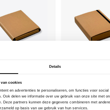
Details
uxury folder A4 Kraft
Storagebox A4 K
lder is made from durable cardboard
Storagebox made from durab
 van cookies
is covered with Kraft paper. This
and covered with Kraft pa
ent en advertenties te personaliseren, om functies voor social
oduct has a Velcro dot closure.
storagebox can be closed with
€7,10
€7,50
. Ook delen we informatie over uw gebruik van onze site met on
brown elastic ban
(
€8,59
Incl. tax)
(
€9,08
Incl. ta
e. Deze partners kunnen deze gegevens combineren met andere i
erzameld op basis van uw gebruik van hun services.