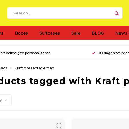
rs
Boxes
Suitcases
Sale
BLOG
Newsl
en volledig te personaliseren
30 dagen tevred
Tags
Kraft presentatiemap
ducts tagged with Kraft 
ty