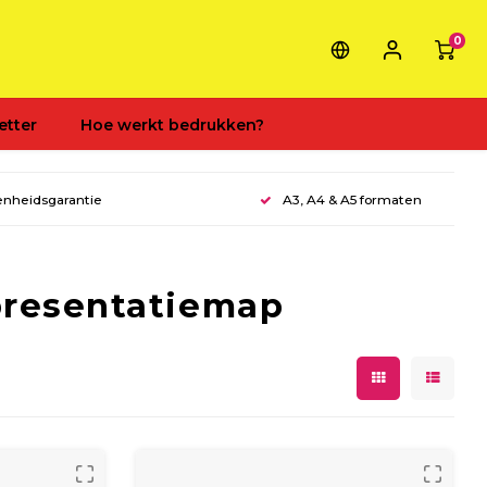
0
etter
Hoe werkt bedrukken?
enheidsgarantie
A3, A4 & A5 formaten
presentatiemap