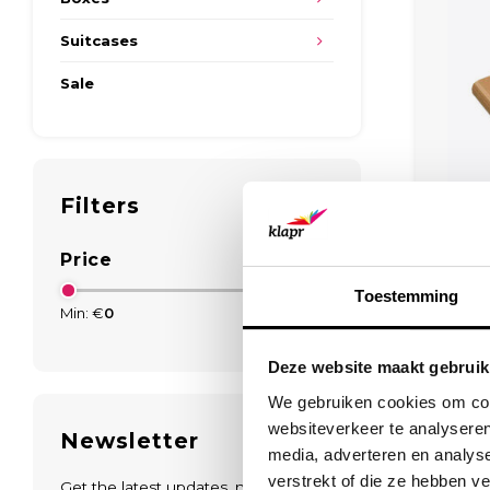
Suitcases
Sale
Filters
Price
Toestemming
Min: €
0
Max: €
20
L
This fo
Deze website maakt gebruik
and 
We gebruiken cookies om cont
pr
websiteverkeer te analyseren
Newsletter
media, adverteren en analys
verstrekt of die ze hebben v
Get the latest updates, news and