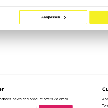
ty
Aanpassen
er
Cu
updates, news and product offers via email
Abo
Ter