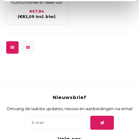
Multifunctioneel en ideaal voor
het opbergen van losbladige
€67,84
documentatie en waardevolle
(
€82,09
Incl. btw)
documenten zoals folders,
tijdschriften, brochures,
contracten en aktes
Gewicht stuk: 380 gram
Maat: H318 x B255 x D25 mm
Nieuwsbrief
Ontvang de laatste updates, nieuws en aanbiedingen via email
Volg ons