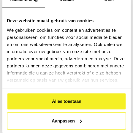
Ringband A5 Multi-
Presentatiemap A4
pack
Multi-pack
Deze website maakt gebruik van cookies
Multipack van 4 ringbanden
Multipack van 7
Multifunctioneel en ideaal voor
Presentatiemappen
We gebruiken cookies om content en advertenties te
het opbergen van losbladige
Multifunctioneel en ideaal voor
€47,88
€47,25
personaliseren, om functies voor social media te bieden
documentatie en waardevolle
het opbergen van losbladige
(
€57,93
Incl. btw)
(
€57,17
Incl. btw)
documenten zoals folders,
documentatie en waardevolle
en om ons websiteverkeer te analyseren. Ook delen we
tijdschriften, brochures,
documenten zoals folders,
informatie over uw gebruik van onze site met onze
contracten en aktes
tijdschriften, brochures,
contracten en aktes
partners voor social media, adverteren en analyse. Deze
partners kunnen deze gegevens combineren met andere
Gewicht stuk: 380 gram
informatie die u aan ze heeft verstrekt of die ze hebben
Maat: H318 x B255 x D25 mm
verzameld op basis van uw gebruik van hun services.
Alles toestaan
Ringband A4 Multi-
Aanpassen
pack
Multipack van 4 ringbanden