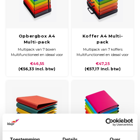
Opbergbox A4
Koffer A4 Multi-
Multi-pack
pack
Multipack van 7 boxen
Multipack van 7 koffers
Multifunctioneel en ideaal voor
Multifunctioneel en ideaal voor
het opbergen van losbladige
het opbergen van losbladige
€46,55
€47,25
documentatie en waardevolle
documentatie en waardevolle
(
€56,33
Incl. btw)
(
€57,17
Incl. btw)
documenten zoals folders,
documenten zoals folders,
tijdschriften, brochures,
tijdschriften, brochures,
contracten en aktes
contracten en aktes
Gewicht stuk: 410 gram
Gewicht stuk: 400 gram
Maat: H318 x B255 x D50 mm
Maat: H237 x B318 x D30mm
Toestemming
Details
Over