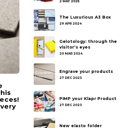
2 MAY 2025
The Luxurious A3 Box
29 APR 2024
Gelotology: through the
visitor's eyes
20 MAR 2024
Engrave your products
27 DEC 2023
e
his
ieces!
PIMP your Klapr Product
ivery
27 DEC 2023
New elasto folder