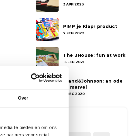
3 APR 2023
PIMP je Klapr product
7 FEB 2022
The 3House: fun at work
15 FEB 2021
Grand&Johnson: an ode
to marvel
7 DEC 2020
Over
Tags
 media te bieden en om ons
ze partners voor social