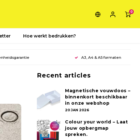
0
etter
Hoe werkt bedrukken?
enheidsgarantie
A3, A4 & A5 formaten
Recent articles
Magnetische vouwdoos –
binnenkort beschikbaar
in onze webshop
20 JAN 2026
Colour your world – Laat
jouw opbergmap
spreken.