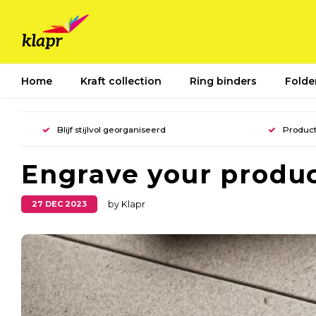
Home
Kraft collection
Ring binders
Folde
Blijf stijlvol georganiseerd
Product
Engrave your produ
27 DEC 2023
by Klapr