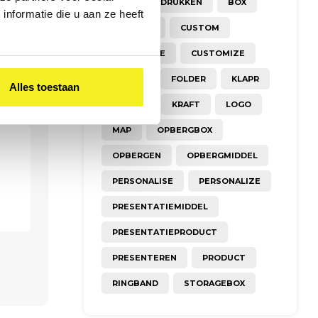
A3
BEDRUKKEN
BOX
nformatie die u aan ze heeft
CREATIEF
CUSTOM
CUSTOMISE
CUSTOMIZE
DESIGN
FOLDER
KLAPR
Alles toestaan
KOFFER
KRAFT
LOGO
MAP
OPBERGBOX
OPBERGEN
OPBERGMIDDEL
PERSONALISE
PERSONALIZE
PRESENTATIEMIDDEL
PRESENTATIEPRODUCT
PRESENTEREN
PRODUCT
RINGBAND
STORAGEBOX