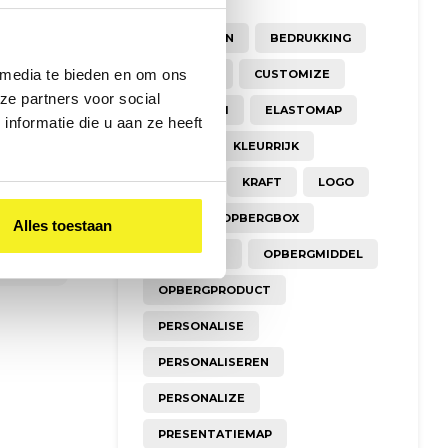
BEDRUKKEN
BEDRUKKING
 media te bieden en om ons
CREATIEF
CUSTOMIZE
ze partners voor social
DUURZAAM
ELASTOMAP
nformatie die u aan ze heeft
KLAPR
KLEURRIJK
KOFFER
KRAFT
LOGO
MAP
OPBERGBOX
Alles toestaan
OPBERGEN
OPBERGMIDDEL
OPBERGPRODUCT
PERSONALISE
PERSONALISEREN
PERSONALIZE
PRESENTATIEMAP