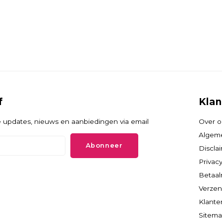
f
Klan
 updates, nieuws en aanbiedingen via email
Over o
Algem
Abonneer
Discla
Privacy
Betaa
Verzen
Klante
Sitem