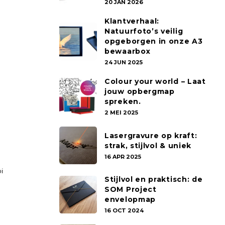
20 JAN 2026
Klantverhaal:
Natuurfoto’s veilig
opgeborgen in onze A3
bewaarbox
24 JUN 2025
Colour your world – Laat
jouw opbergmap
spreken.
2 MEI 2025
Lasergravure op kraft:
strak, stijlvol & uniek
16 APR 2025
i
Stijlvol en praktisch: de
SOM Project
envelopmap
16 OCT 2024