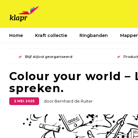
Home
Kraft collectie
Ringbanden
Mappe
Blijf stijlvol georganiseerd
Product
Colour your world –
spreken.
2 MEI 2025
door Bernhard de Ruiter