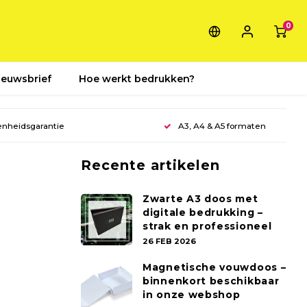
0
ieuwsbrief
Hoe werkt bedrukken?
enheidsgarantie
A3, A4 & A5 formaten
Recente artikelen
Zwarte A3 doos met
digitale bedrukking –
strak en professioneel
26 FEB 2026
Magnetische vouwdoos –
binnenkort beschikbaar
in onze webshop