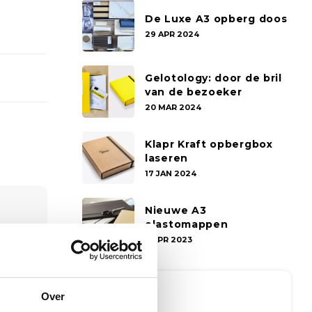
De Luxe A3 opberg doos
29 APR 2024
Gelotology: door de bril
van de bezoeker
20 MAR 2024
Klapr Kraft opbergbox
laseren
17 JAN 2024
Nieuwe A3
elastomappen
3 APR 2023
Over
Tags