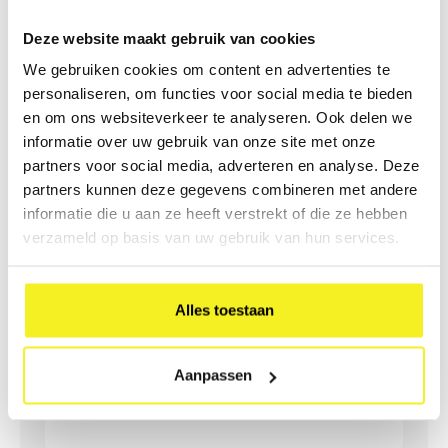
Share this article:
Deze website maakt gebruik van cookies
We gebruiken cookies om content en advertenties te
Wees de eerste om te reageren...
personaliseren, om functies voor social media te bieden
en om ons websiteverkeer te analyseren. Ook delen we
informatie over uw gebruik van onze site met onze
Laat een reactie achter
partners voor social media, adverteren en analyse. Deze
partners kunnen deze gegevens combineren met andere
informatie die u aan ze heeft verstrekt of die ze hebben
verzameld op basis van uw gebruik van hun services.
Alles toestaan
Aanpassen