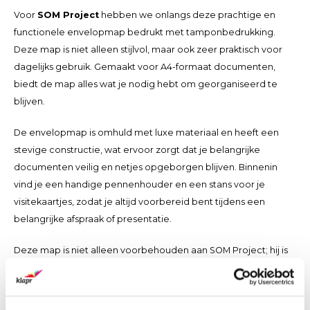
Voor
SOM Project
hebben we onlangs deze prachtige en
functionele envelopmap bedrukt met tamponbedrukking.
Deze map is niet alleen stijlvol, maar ook zeer praktisch voor
dagelijks gebruik. Gemaakt voor A4-formaat documenten,
biedt de map alles wat je nodig hebt om georganiseerd te
blijven.
De envelopmap is omhuld met luxe materiaal en heeft een
stevige constructie, wat ervoor zorgt dat je belangrijke
documenten veilig en netjes opgeborgen blijven. Binnenin
vind je een handige pennenhouder en een stans voor je
visitekaartjes, zodat je altijd voorbereid bent tijdens een
belangrijke afspraak of presentatie.
Deze map is niet alleen voorbehouden aan SOM Project; hij is
ook beschikbaar op onze webshop. Of je hem nu gebruikt voor
zakelijke afspraken, conferenties of dagelijks op kantoor, de
envelopmap biedt een elegante oplossing om jouw