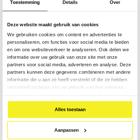
Toestemming
Details
Over
documenten professioneel te presenteren.
Deze website maakt gebruik van cookies
Share this article:
We gebruiken cookies om content en advertenties te
personaliseren, om functies voor social media te bieden
Wees de eerste om te reageren...
en om ons websiteverkeer te analyseren. Ook delen we
informatie over uw gebruik van onze site met onze
partners voor social media, adverteren en analyse. Deze
partners kunnen deze gegevens combineren met andere
Laat een reactie achter
informatie die u aan ze heeft verstrekt of die ze hebben
verzameld op basis van uw gebruik van hun services.
Alles toestaan
Aanpassen