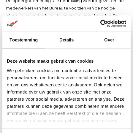
De opbergbox met digitale bedrukking wordt ingezet om de
medewerkers van het Bureau te voorzien van de nodige
informatieve onderdelen die hierin verzameld worden. De
opbergbox is omplakt met wit papier, voorzien van een
digitale bedrukking naar wens en sluit af met een witte
elastieken band. Het is al vanaf 25 stuks mogelijk om uw
Toestemming
Details
Over
presentatie- en opbergproduct te voorzien van een digitale
bedrukking.
Deze website maakt gebruik van cookies
We gebruiken cookies om content en advertenties te
personaliseren, om functies voor social media te bieden
Neemt u contact met ons op voor verdere informatie?
en om ons websiteverkeer te analyseren. Ook delen we
informatie over uw gebruik van onze site met onze
partners voor social media, adverteren en analyse. Deze
Share this article:
partners kunnen deze gegevens combineren met andere
informatie die u aan ze heeft verstrekt of die ze hebben
verzameld op basis van uw gebruik van hun services.
Wees de eerste om te reageren...