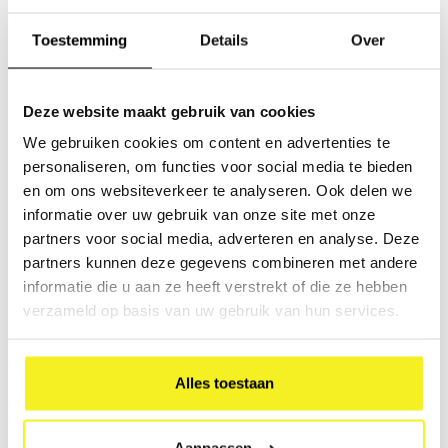
Wilt u meer weten over deze
Troostkoffer
?
Toestemming
Details
Over
Deze website maakt gebruik van cookies
We gebruiken cookies om content en advertenties te
Share this article:
personaliseren, om functies voor social media te bieden
en om ons websiteverkeer te analyseren. Ook delen we
informatie over uw gebruik van onze site met onze
Wees de eerste om te reageren...
partners voor social media, adverteren en analyse. Deze
partners kunnen deze gegevens combineren met andere
informatie die u aan ze heeft verstrekt of die ze hebben
Laat een reactie achter
verzameld op basis van uw gebruik van hun services.
Alles toestaan