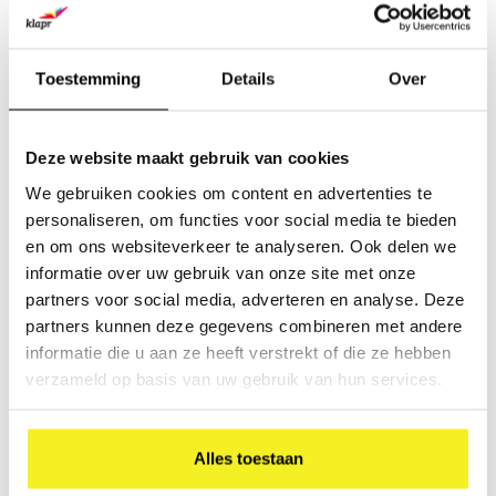
Toestemming
Details
Over
Simpel, duurzaam, strak en betaalbaar opbergen en
presenteren – dat garandeert Klapr.
Deze website maakt gebruik van cookies
We gebruiken cookies om content en advertenties te
personaliseren, om functies voor social media te bieden
Share this article:
en om ons websiteverkeer te analyseren. Ook delen we
informatie over uw gebruik van onze site met onze
partners voor social media, adverteren en analyse. Deze
Wees de eerste om te reageren...
partners kunnen deze gegevens combineren met andere
informatie die u aan ze heeft verstrekt of die ze hebben
verzameld op basis van uw gebruik van hun services.
Laat een reactie achter
Alles toestaan